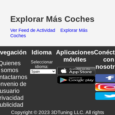
Explorar Más Coches
Ver Feed de Actividad
Explorar Más
Coches
vegación
Idioma
Aplicaciones
Conéct
móviles
con
Quienes
Seleccionar
nosot
idioma:
somos
ntactarnos
nvenio de
usuario
rivacidad
ublicidad
Copyright © 2023 3DTuning LLC. All rights