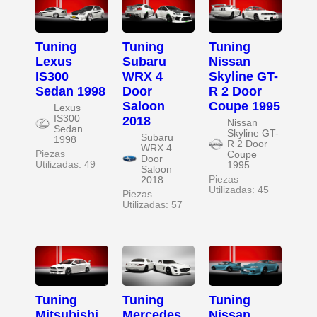
Tuning
Tuning
Tuning
Lexus
Subaru
Nissan
IS300
WRX 4
Skyline GT-
Sedan 1998
Door
R 2 Door
Saloon
Coupe 1995
Lexus
IS300
2018
Nissan
Sedan
Skyline GT-
Subaru
1998
R 2 Door
WRX 4
Piezas
Coupe
Door
Utilizadas: 49
1995
Saloon
Piezas
2018
Utilizadas: 45
Piezas
Utilizadas: 57
Tuning
Tuning
Tuning
Mitsubishi
Mercedes
Nissan