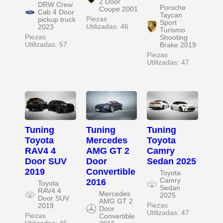
2 Door
DRW Crew
Porsche
Coupe 2001
Cab 4 Door
Taycan
Piezas
pickup truck
Sport
Utilizadas: 46
2023
Turismo
Piezas
Shooting
Utilizadas: 57
Brake 2019
Piezas
Utilizadas: 47
Tuning
Tuning
Tuning
Toyota
Mercedes
Toyota
RAV4 4
AMG GT 2
Camry
Door SUV
Door
Sedan 2025
2019
Convertible
Toyota
Camry
2016
Toyota
Sedan
RAV4 4
Mercedes
2025
Door SUV
AMG GT 2
Piezas
2019
Door
Utilizadas: 47
Piezas
Convertible