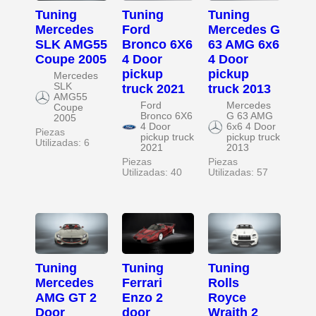
Tuning
Tuning
Tuning
Mercedes
Ford
Mercedes G
SLK AMG55
Bronco 6X6
63 AMG 6x6
Coupe 2005
4 Door
4 Door
pickup
pickup
Mercedes
SLK
truck 2021
truck 2013
AMG55
Ford
Mercedes
Coupe
Bronco 6X6
G 63 AMG
2005
4 Door
6x6 4 Door
Piezas
pickup truck
pickup truck
Utilizadas: 6
2021
2013
Piezas
Piezas
Utilizadas: 40
Utilizadas: 57
Tuning
Tuning
Tuning
Mercedes
Ferrari
Rolls
AMG GT 2
Enzo 2
Royce
Door
door
Wraith 2