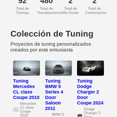
92
480
2
2
Total de
Total de
Total de
Total de
Tunings
Visualizaciones
Me Gusta
Comentarios
Colección de Tuning
Proyectos de tuning personalizados
creados por este entusiasta
Tuning
Tuning
Tuning
Mercedes
BMW 5
Dodge
CL class
Series 4
Charger 2
Coupe 2010
Door
Door
Saloon
Coupe 2024
Mercedes
CL class
2011
Dodge
Coupe
Charger 2
BMW 5
2010
Door