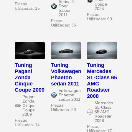
Series 4
Piezas
Coupe
Door
Utilizadas: 16
2024
Saloon
Piezas
2011
Utilizadas: 60
Piezas
Utilizadas: 36
Tuning
Tuning
Tuning
Pagani
Volkswagen
Mercedes
Zonda
Phaeton
SL-Class 65
Cinque
sedan 2011
AMG
Coupe 2009
Roadster
Volkswagen
Phaeton
2008
Pagani
sedan 2011
Zonda
Mercedes
Piezas
Cinque
SL-Class
Utilizadas: 23
Coupe
65 AMG
2009
Roadster
Piezas
2008
Utilizadas: 14
Piezas
Utilizadas: 17