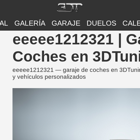
AL
GALERÍA
GARAJE
DUELOS
CAL
eeeee1212321 | G
Coches en 3DTun
eeeee1212321 — garaje de coches en 3DTuning
y vehículos personalizados