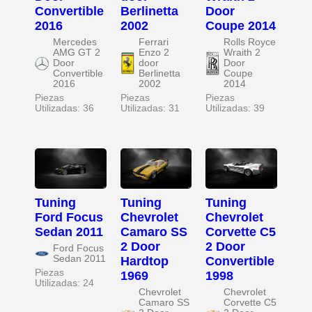
Convertible
Berlinetta
Door
2016
2002
Coupe 2014
Mercedes
Ferrari
Rolls Royce
AMG GT 2
Enzo 2
Wraith 2
Door
door
Door
Convertible
Berlinetta
Coupe
2016
2002
2014
Piezas
Piezas
Piezas
Utilizadas: 36
Utilizadas: 31
Utilizadas: 39
Tuning
Tuning
Tuning
Ford Focus
Chevrolet
Chevrolet
Sedan 2011
Camaro SS
Corvette C5
2 Door
2 Door
Ford Focus
Sedan 2011
Hardtop
Convertible
Piezas
1969
1998
Utilizadas: 24
Chevrolet
Chevrolet
Camaro SS
Corvette C5