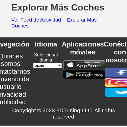
Explorar Más Coches
Ver Feed de Actividad
Explorar Más
Coches
vegación
Idioma
Aplicaciones
Conéct
móviles
con
Quienes
Seleccionar
nosot
idioma:
somos
ntactarnos
nvenio de
usuario
rivacidad
ublicidad
Copyright © 2023 3DTuning LLC. All rights
reserved