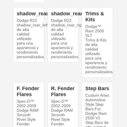
shadow_rear_left
shadow_rear_right
Trims &
Kits
Dodge R22
Dodge R22
shadow_rear_left
shadow_rear_right
Dodge™
de alta
de alta
Ram 2500
calidad
calidad
SLT
utilizado
utilizado
Trims & Kits
para una
para una
de alta
apariencia y
apariencia y
calidad
rendimiento
rendimiento
utilizado
personalizados.
personalizados.
para una
apariencia y
rendimiento
personalizados.
F. Fender
R. Fender
Step Bars
Flares
Flares
Custom Aries
Automotive
Spec-D™
Spec-D™
Style Step
2002-2009
2002-2009
Bars For
Dodge RAM
Dodge RAM
Dodge Ram
Smooth
Smooth
2500 V1
Rivet Style
Rivet Style
Step Bars de
Fender
Fender