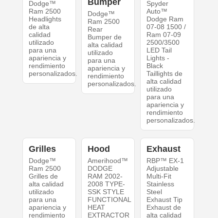
Bumper
Dodge™
Spyder
Ram 2500
Auto™
Dodge™
Headlights
Dodge Ram
Ram 2500
de alta
07-08 1500 /
Rear
calidad
Ram 07-09
Bumper de
utilizado
2500/3500
alta calidad
para una
LED Tail
utilizado
apariencia y
Lights -
para una
rendimiento
Black
apariencia y
personalizados.
Taillights de
rendimiento
alta calidad
personalizados.
utilizado
para una
apariencia y
rendimiento
personalizados.
Grilles
Hood
Exhaust
Dodge™
Amerihood™
RBP™ EX-1
Ram 2500
DODGE
Adjustable
Grilles de
RAM 2002-
Multi-Fit
alta calidad
2008 TYPE-
Stainless
utilizado
SSK STYLE
Steel
para una
FUNCTIONAL
Exhaust Tip
apariencia y
HEAT
Exhaust de
rendimiento
EXTRACTOR
alta calidad