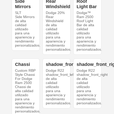
Side
Rear
Roof
Mirrors
Windshield
Light Bar
SLT
Dodge 20%
Dodge™
Side Mirrors
Rear
Ram 2500
de alta
Windshield
Roof Light
calidad
de alta
Bar de alta
utilizado
calidad
calidad
para una
utilizado
utilizado
apariencia y
para una
para una
rendimiento
apariencia y
apariencia y
personalizados.
rendimiento
rendimiento
personalizados.
personalizados.
Chassi
shadow_front_left
shadow_front_ri
Custom RBP
Dodge R22
Dodge R22
Style Chassi
shadow_front_left
shadow_front_right
For Dodge
de alta
de alta
Ram 2500
calidad
calidad
Chassi de
utilizado
utilizado
alta calidad
para una
para una
utilizado
apariencia y
apariencia y
para una
rendimiento
rendimiento
apariencia y
personalizados.
personalizados.
rendimiento
personalizados.