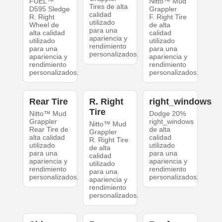
FUEL™
Nitto™ Mud
Tires de alta
D595 Sledge
Grappler
calidad
R. Right
F. Right Tire
utilizado
Wheel de
de alta
para una
alta calidad
calidad
apariencia y
utilizado
utilizado
rendimiento
para una
para una
personalizados.
apariencia y
apariencia y
rendimiento
rendimiento
personalizados.
personalizados.
Rear Tire
R. Right
right_windows
Tire
Nitto™ Mud
Dodge 20%
Grappler
right_windows
Nitto™ Mud
Rear Tire de
de alta
Grappler
alta calidad
calidad
R. Right Tire
utilizado
utilizado
de alta
para una
para una
calidad
apariencia y
apariencia y
utilizado
rendimiento
rendimiento
para una
personalizados.
personalizados.
apariencia y
rendimiento
personalizados.