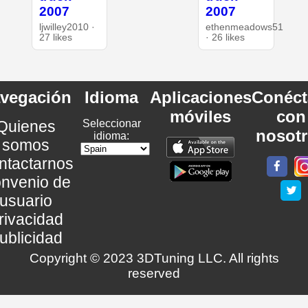
2007
2007
ljwilley2010 ·
ethenmeadows51
27 likes
· 26 likes
vegación
Idioma
Aplicaciones
Conéct
móviles
con
Quienes
Seleccionar
nosot
idioma:
somos
ntactarnos
nvenio de
usuario
rivacidad
ublicidad
Copyright © 2023 3DTuning LLC. All rights
reserved