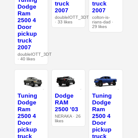
truck
truck
Dodge
2007
2007
Ram
doubleIOTT_3DT
colton-is-
2500 4
· 33 likes
rians-dad ·
Door
29 likes
pickup
truck
2007
doubleIOTT_3DT
· 40 likes
Tuning
Dodge
Tuning
Dodge
RAM
Dodge
Ram
2500 '03
Ram
2500 4
2500 4
NERAKA · 26
likes
Door
Door
pickup
pickup
truck
truck