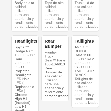
Body de alta
Tops de alta
Trunk Lid de
calidad
calidad
alta calidad
utilizado
utilizado
utilizado
para una
para una
para una
apariencia y
apariencia y
apariencia y
rendimiento
rendimiento
rendimiento
personalizados.
personalizados.
personalizados.
Headlights
Rear
Taillights
Bumper
Spyder™
ANZO™
Dodge Ram
DODGE
Frontier
1500 06-08 /
RAM 1500
Truck
Ram
06-08 / RAM
Gear™ Part#
2500/3500
2500/3500
100-10-6013
06-09
07-09 LED
Rear
Projector
TAIL LIGHTS
Bumper de
Headlights -
BLACK
alta calidad
LED Halo -
Taillights de
utilizado
LED (
alta calidad
para una
Replaceable
utilizado
apariencia y
LEDs ) -
para una
rendimiento
Chrome -
apariencia y
personalizados.
High H1
rendimiento
(Included) -
personalizados.
Low H1
Headlights