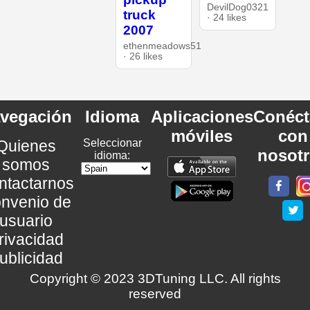
DevilDog0321
truck
· 24 likes
2007
ethenmeadows51
· 26 likes
vegación
Idioma
Aplicaciones
Conéct
móviles
con
Quienes
Seleccionar
nosot
idioma:
somos
ntactarnos
nvenio de
usuario
rivacidad
ublicidad
Copyright © 2023 3DTuning LLC. All rights
reserved