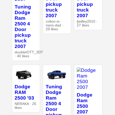
pickup
pickup
Tuning
truck
truck
Dodge
2007
2007
Ram
colton-is-
ljwilley2010 ·
2500 4
rians-dad ·
27 likes
Door
29 likes
pickup
truck
2007
doubleIOTT_3DT
· 40 likes
Dodge
Tuning
RAM
Dodge
Dodge
2500 '03
Ram
Ram
2500 4
NERAKA · 26
2500
likes
Door
2007
pickup