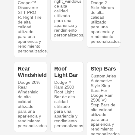
right_windows
Cooper™
Dodge 2
de alta
Discoverer
Side Mirrors
calidad
STT PRO
de alta
utilizado
R. Right Tire
calidad
para una
de alta
utilizado
apariencia y
calidad
para una
rendimiento
utilizado
apariencia y
personalizados.
para una
rendimiento
apariencia y
personalizados.
rendimiento
personalizados.
Rear
Roof
Step Bars
Windshield
Light Bar
Custom Aries
Automotive
Dodge 20%
Dodge™
Style Step
Rear
Ram 2500
Bars For
Windshield
Roof Light
Dodge Ram
de alta
Bar de alta
2500 V9
calidad
calidad
Step Bars de
utilizado
utilizado
alta calidad
para una
para una
utilizado
apariencia y
apariencia y
para una
rendimiento
rendimiento
apariencia y
personalizados.
personalizados.
rendimiento
personalizados.