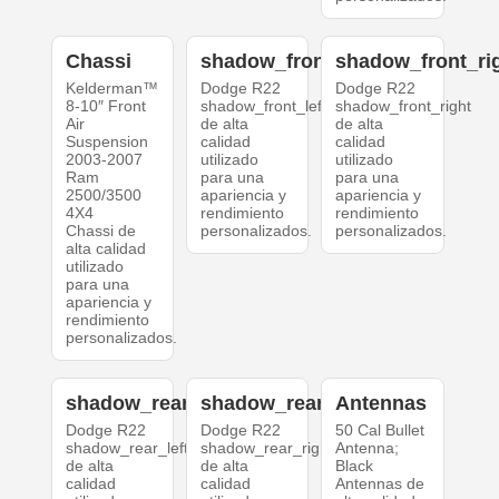
Chassi
shadow_front_left
shadow_front_ri
Kelderman™
Dodge R22
Dodge R22
8-10″ Front
shadow_front_left
shadow_front_right
Air
de alta
de alta
Suspension
calidad
calidad
2003-2007
utilizado
utilizado
Ram
para una
para una
2500/3500
apariencia y
apariencia y
4X4
rendimiento
rendimiento
Chassi de
personalizados.
personalizados.
alta calidad
utilizado
para una
apariencia y
rendimiento
personalizados.
shadow_rear_left
shadow_rear_right
Antennas
Dodge R22
Dodge R22
50 Cal Bullet
shadow_rear_left
shadow_rear_right
Antenna;
de alta
de alta
Black
calidad
calidad
Antennas de