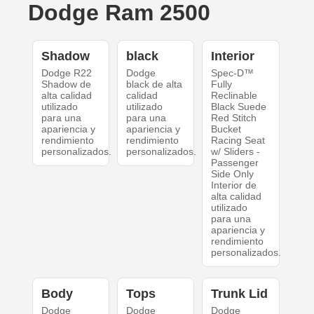
Dodge Ram 2500
Shadow
black
Interior
Dodge R22
Dodge
Spec-D™
Shadow de
black de alta
Fully
alta calidad
calidad
Reclinable
utilizado
utilizado
Black Suede
para una
para una
Red Stitch
apariencia y
apariencia y
Bucket
rendimiento
rendimiento
Racing Seat
personalizados.
personalizados.
w/ Sliders -
Passenger
Side Only
Interior de
alta calidad
utilizado
para una
apariencia y
rendimiento
personalizados.
Body
Tops
Trunk Lid
Dodge
Dodge
Dodge