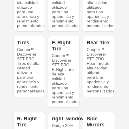
alta calidad
calidad
alta calidad
utilizado
utilizado
utilizado
para una
para una
para una
apariencia y
apariencia y
apariencia y
rendimiento
rendimiento
rendimiento
personalizados.
personalizados.
personalizados.
Tires
F. Right
Rear Tire
Tire
Cooper™
Cooper™
Discoverer
Discoverer
Cooper™
STT PRO
STT PRO
Discoverer
Tires de alta
Rear Tire de
STT PRO
calidad
alta calidad
F. Right Tire
utilizado
utilizado
de alta
para una
para una
calidad
apariencia y
apariencia y
utilizado
rendimiento
rendimiento
para una
personalizados.
personalizados.
apariencia y
rendimiento
personalizados.
R. Right
right_windows
Side
Tire
Mirrors
Dodge 20%