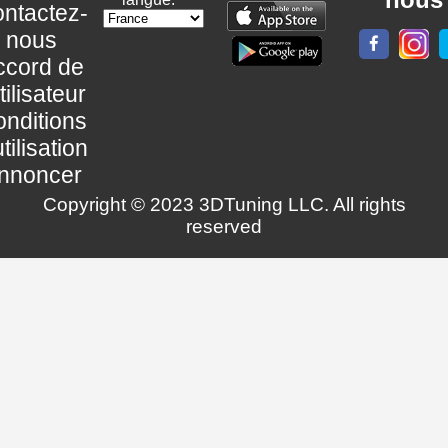
ntactez-
nous
ccord de
utilisateur
nditions
utilisation
nnoncer
Copyright © 2023 3DTuning LLC. All rights
reserved