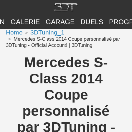
ON
GALERIE
GARAGE
DUELS
PROG
Home
3DTuning_1
Mercedes S-Class 2014 Coupe personnalisé par
3DTuning - Official Account! | 3DTuning
Mercedes S-
Class 2014
Coupe
personnalisé
par 3DTuning -