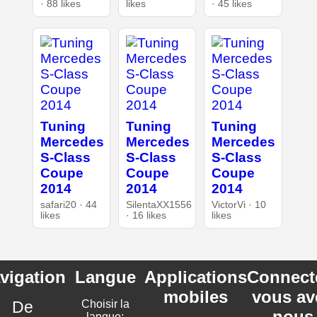
· 88 likes
likes
· 45 likes
Tuning
Tuning
Tuning
Mercedes
Mercedes
Mercedes
S-Class
S-Class
S-Class
Coupe
Coupe
Coupe
2014
2014
2014
safari20 · 44
SilentaXX1556
VictorVi · 10
likes
· 16 likes
likes
vigation
Langue
Applications
Connect
mobiles
vous av
De
Choisir la
nous
langue: