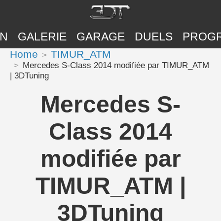
ON
GALERIE
GARAGE
DUELS
PROG
Home
TIMUR_ATM
Mercedes S-Class 2014 modifiée par TIMUR_ATM
| 3DTuning
Mercedes S-
Class 2014
modifiée par
TIMUR_ATM |
3DTuning