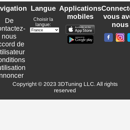
vigation
Langue
Applications
Connect
mobiles
vous av
De
Choisir la
nous
langue:
ntactez-
nous
ccord de
utilisateur
nditions
utilisation
nnoncer
Copyright © 2023 3DTuning LLC. All rights
reserved