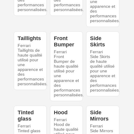
des
des
une
performances
performances
apparence et
personnalisées.
personnalisées.
des
performances
personnalisées.
Taillights
Front
Side
Bumper
Skirts
Ferrari
Taillights de
Ferrari
Ferrari
haute qualité
Front
Side Skirts
utilisé pour
Bumper de
de haute
une
haute qualité
qualité utilisé
apparence et
utilisé pour
pour une
des
une
apparence et
performances
apparence et
des
personnalisées.
des
performances
performances
personnalisées.
personnalisées.
Tinted
Hood
Side
glass
Mirrors
Ferrari
Hood de
Ferrari
Ferrari
haute qualité
Tinted glass
Side Mirrors