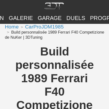
ON
GALERIE
GARAGE
DUELS
PROG
Home
CarProJDM1985
Build personnalisée 1989 Ferrari F40 Competizione
de NuKer | 3DTuning
Build
personnalisée
1989 Ferrari
F40
Competizione