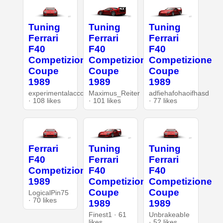
Tuning
Tuning
Tuning
Ferrari
Ferrari
Ferrari
F40
F40
F40
Competizione
Competizione
Competizione
Coupe
Coupe
Coupe
1989
1989
1989
experimentalaccount
Maximus_Reiter
adfiehafohaoifhasd
· 108 likes
· 101 likes
· 77 likes
Ferrari
Tuning
Tuning
F40
Ferrari
Ferrari
Competizione
F40
F40
1989
Competizione
Competizione
Coupe
Coupe
LogicalPin75
· 70 likes
1989
1989
Finest1 · 61
UnbrakeabIe
likes
· 52 likes