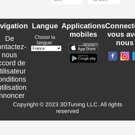
vigation
Langue
Applications
Connect
mobiles
vous av
De
Choisir la
nous
langue:
ntactez-
nous
ccord de
utilisateur
nditions
utilisation
nnoncer
Copyright © 2023 3DTuning LLC. All rights
reserved