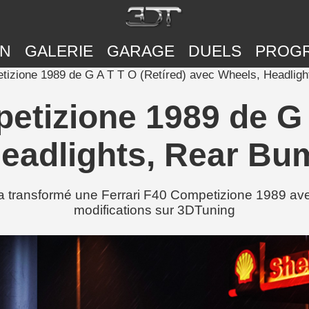
ON
GALERIE
GARAGE
DUELS
PROG
tizione 1989 de G A T T O (Retíred) avec Wheels, Headlig
etizione 1989 de G 
eadlights, Rear Bu
 transformé une Ferrari F40 Competizione 1989 av
modifications sur 3DTuning