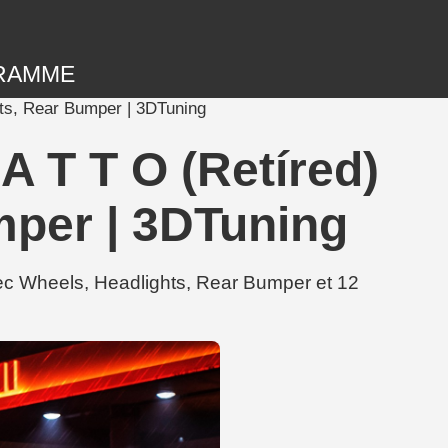
RAMME
hts, Rear Bumper | 3DTuning
A T T O (Retíred)
mper | 3DTuning
ec Wheels, Headlights, Rear Bumper et 12