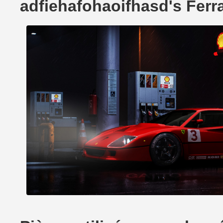
adfiehafohaoifhasd's Ferr