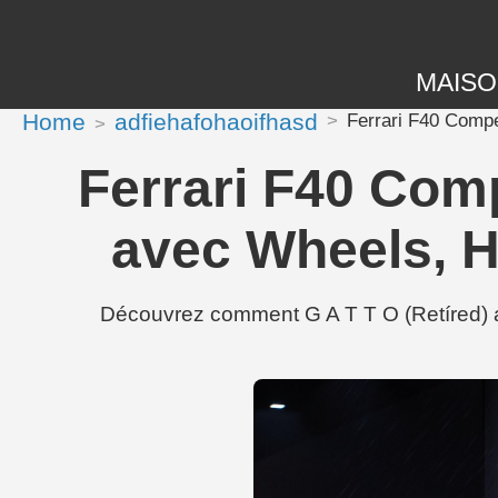
MAIS
Home
adfiehafohaoifhasd
Ferrari F40 Compe
Ferrari F40 Comp
avec Wheels, H
Découvrez comment G A T T O (Retíred) a