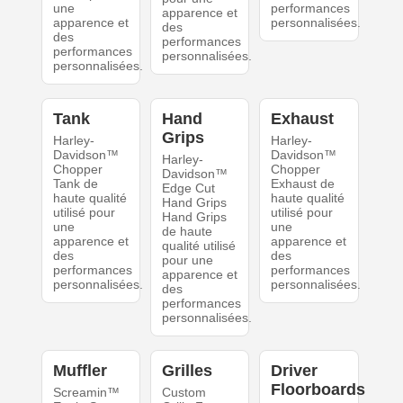
une
performances
apparence et
apparence et
personnalisées.
des
des
performances
performances
personnalisées.
personnalisées.
Tank
Hand
Exhaust
Grips
Harley-
Harley-
Davidson™
Davidson™
Harley-
Chopper
Chopper
Davidson™
Tank de
Exhaust de
Edge Cut
haute qualité
haute qualité
Hand Grips
utilisé pour
utilisé pour
Hand Grips
une
une
de haute
apparence et
apparence et
qualité utilisé
des
des
pour une
performances
performances
apparence et
personnalisées.
personnalisées.
des
performances
personnalisées.
Muffler
Grilles
Driver
Floorboards
Screamin™
Custom