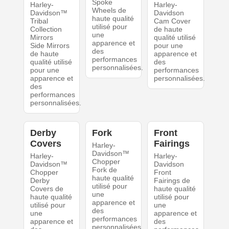
Spoke
Harley-
Harley-
Wheels de
Davidson™
Davidson
haute qualité
Tribal
Cam Cover
utilisé pour
Collection
de haute
une
Mirrors
qualité utilisé
apparence et
Side Mirrors
pour une
des
de haute
apparence et
performances
qualité utilisé
des
personnalisées.
pour une
performances
apparence et
personnalisées.
des
performances
personnalisées.
Derby
Fork
Front
Covers
Fairings
Harley-
Davidson™
Harley-
Harley-
Chopper
Davidson™
Davidson
Fork de
Chopper
Front
haute qualité
Derby
Fairings de
utilisé pour
Covers de
haute qualité
une
haute qualité
utilisé pour
apparence et
utilisé pour
une
des
une
apparence et
performances
apparence et
des
personnalisées.