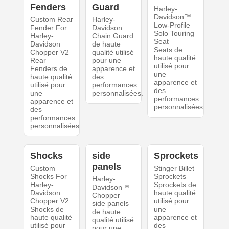
Fenders
Guard
Harley-
Davidson™
Custom Rear
Harley-
Low-Profile
Fender For
Davidson
Solo Touring
Harley-
Chain Guard
Seat
Davidson
de haute
Seats de
Chopper V2
qualité utilisé
haute qualité
Rear
pour une
utilisé pour
Fenders de
apparence et
une
haute qualité
des
apparence et
utilisé pour
performances
des
une
personnalisées.
performances
apparence et
personnalisées.
des
performances
personnalisées.
Shocks
side
Sprockets
panels
Custom
Stinger Billet
Shocks For
Sprockets
Harley-
Harley-
Sprockets de
Davidson™
Davidson
haute qualité
Chopper
Chopper V2
utilisé pour
side panels
Shocks de
une
de haute
haute qualité
apparence et
qualité utilisé
utilisé pour
des
pour une