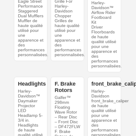
Eagle Street
Grille For
Harley-
Performance
Harley-
Davidson™
Staggered
Davidson
Airflow Rider
Dual Mufflers
Chopper
Footboard
Muffler de
Grilles de
Kit
haute qualité
haute qualité
Driver
utilisé pour
utilisé pour
Floorboards
une
une
de haute
apparence et
apparence et
qualité utilisé
des
des
pour une
performances
performances
apparence et
personnalisées.
personnalisées.
des
performances
personnalisées.
Headlights
F. Brake
front_brake_cali
Rotors
Harley-
Harley-
Davidson™
Davidson
Galfer™
Daymaker
front_brake_caliper
298mm
Projector
de haute
Floating
LED
qualité utilisé
Wave Rotor
Headlamp 5-
pour une
– Rear Disc
3/4 in.
apparence et
– Front Disc
Headlights
des
– DF472FLW
de haute
performances
F. Brake
qualité utilisé
personnalisées.