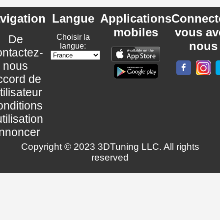
vigation
Langue
Applications
Connect
mobiles
vous av
De
Choisir la
nous
langue:
ntactez-
nous
ccord de
utilisateur
nditions
utilisation
nnoncer
Copyright © 2023 3DTuning LLC. All rights
reserved