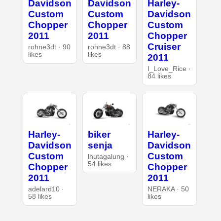
Davidson
Davidson
Harley-
Custom
Custom
Davidson
Chopper
Chopper
Custom
2011
2011
Chopper
Cruiser
rohne3dt · 90
rohne3dt · 88
likes
likes
2011
I_Love_Rice ·
84 likes
Harley-
biker
Harley-
Davidson
senja
Davidson
Custom
Custom
lhutagalung ·
54 likes
Chopper
Chopper
2011
2011
adelard10 ·
NERAKA · 50
58 likes
likes