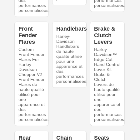
des
performances
performances
personnalisées.
personnalisées.
Front
Handlebars
Brake &
Fender
Clutch
Harley-
Flares
Davidson
Levers
Handlebars
Custom
Harley-
de haute
Front Fender
Davidson™
qualité utilisé
Flares For
Edge Cut
pour une
Harley-
Hand Control
apparence et
Davidson
Lever Kit
des
Chopper V2
Brake &
performances
Front Fender
Clutch
personnalisées.
Flares de
Levers de
haute qualité
haute qualité
utilisé pour
utilisé pour
une
une
apparence et
apparence et
des
des
performances
performances
personnalisées.
personnalisées.
Rear
Chain
Seats