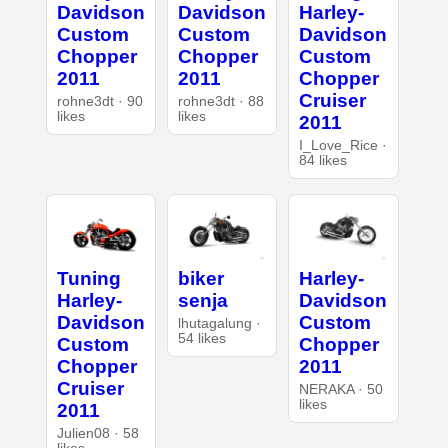
Davidson
Davidson
Harley-
Custom
Custom
Davidson
Chopper
Chopper
Custom
2011
2011
Chopper
Cruiser
rohne3dt · 90
rohne3dt · 88
likes
likes
2011
I_Love_Rice ·
84 likes
Tuning
biker
Harley-
Harley-
senja
Davidson
Davidson
Custom
lhutagalung ·
54 likes
Custom
Chopper
Chopper
2011
Cruiser
NERAKA · 50
likes
2011
Julien08 · 58