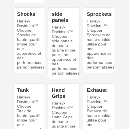
Shocks
side
Sprockets
panels
Harley-
Harley-
Davidson™
Davidson™
Harley-
Chopper
Chopper
Davidson™
Shocks de
Sprockets de
Chopper
haute qualité
haute qualité
side panels
utilisé pour
utilisé pour
de haute
une
une
qualité utilisé
apparence et
apparence et
pour une
des
des
apparence et
performances
performances
des
personnalisées.
personnalisées.
performances
personnalisées.
Tank
Hand
Exhaust
Grips
Harley-
Harley-
Davidson™
Davidson™
Harley-
Chopper
Chopper
Davidson™
Tank de
Exhaust de
Chopper
haute qualité
haute qualité
Hand Grips
utilisé pour
utilisé pour
de haute
une
une
qualité utilisé