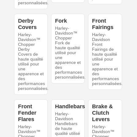
personnalisées.
Derby
Fork
Front
Covers
Fairings
Harley-
Davidson™
Harley-
Harley-
Chopper
Davidson™
Davidson
Fork de
Chopper
Front
haute qualité
Derby
Fairings de
utilisé pour
Covers de
haute qualité
une
haute qualité
utilisé pour
apparence et
utilisé pour
une
des
une
apparence et
performances
apparence et
des
personnalisées.
des
performances
performances
personnalisées.
personnalisées.
Front
Handlebars
Brake &
Fender
Clutch
Harley-
Flares
Davidson
Levers
Handlebars
Harley-
Harley-
de haute
Davidson™
Davidson™
qualité utilisé
Chopper
Chopper