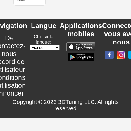
likes
vigation
Langue
Applications
Connect
mobiles
vous av
De
Choisir la
nous
langue:
ntactez-
nous
ccord de
utilisateur
nditions
utilisation
nnoncer
Copyright © 2023 3DTuning LLC. All rights
reserved