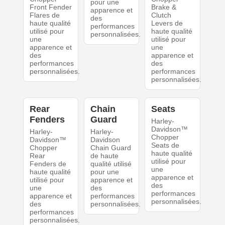
pour une
Front Fender
Brake &
apparence et
Flares de
Clutch
des
haute qualité
Levers de
performances
utilisé pour
haute qualité
personnalisées.
une
utilisé pour
apparence et
une
des
apparence et
performances
des
personnalisées.
performances
personnalisées.
Rear
Chain
Seats
Fenders
Guard
Harley-
Davidson™
Harley-
Harley-
Chopper
Davidson™
Davidson
Seats de
Chopper
Chain Guard
haute qualité
Rear
de haute
utilisé pour
Fenders de
qualité utilisé
une
haute qualité
pour une
apparence et
utilisé pour
apparence et
des
une
des
performances
apparence et
performances
personnalisées.
des
personnalisées.
performances
personnalisées.