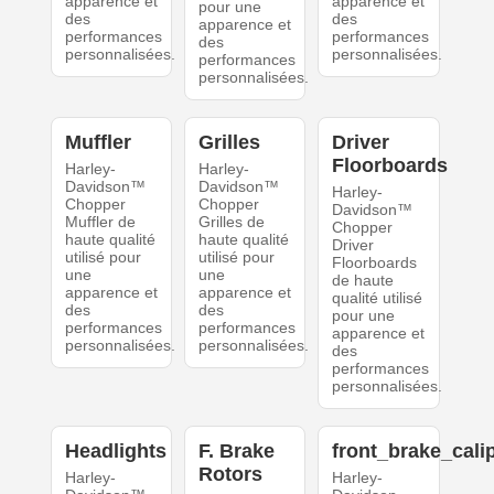
apparence et
apparence et
pour une
des
des
apparence et
performances
performances
des
personnalisées.
personnalisées.
performances
personnalisées.
Muffler
Grilles
Driver
Floorboards
Harley-
Harley-
Davidson™
Davidson™
Harley-
Chopper
Chopper
Davidson™
Muffler de
Grilles de
Chopper
haute qualité
haute qualité
Driver
utilisé pour
utilisé pour
Floorboards
une
une
de haute
apparence et
apparence et
qualité utilisé
des
des
pour une
performances
performances
apparence et
personnalisées.
personnalisées.
des
performances
personnalisées.
Headlights
F. Brake
front_brake_cali
Rotors
Harley-
Harley-