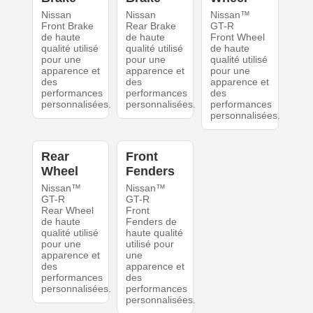
Nissan
Nissan
Nissan™
Front Brake
Rear Brake
GT-R
de haute
de haute
Front Wheel
qualité utilisé
qualité utilisé
de haute
pour une
pour une
qualité utilisé
apparence et
apparence et
pour une
des
des
apparence et
performances
performances
des
personnalisées.
personnalisées.
performances
personnalisées.
Rear
Front
Wheel
Fenders
Nissan™
Nissan™
GT-R
GT-R
Rear Wheel
Front
de haute
Fenders de
qualité utilisé
haute qualité
pour une
utilisé pour
apparence et
une
des
apparence et
performances
des
personnalisées.
performances
personnalisées.