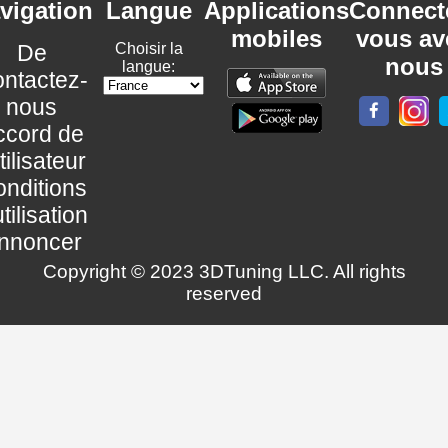
vigation
Langue
Applications
Connect
mobiles
vous av
De
Choisir la
nous
langue:
ntactez-
nous
ccord de
utilisateur
nditions
utilisation
nnoncer
Copyright © 2023 3DTuning LLC. All rights
reserved