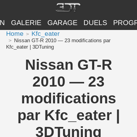
ON
GALERIE
GARAGE
DUELS
PROG
Home
Kfc_eater
Nissan GT-R 2010 — 23 modifications par
Kfc_eater | 3DTuning
Nissan GT-R
2010 — 23
modifications
par Kfc_eater |
3DTuning