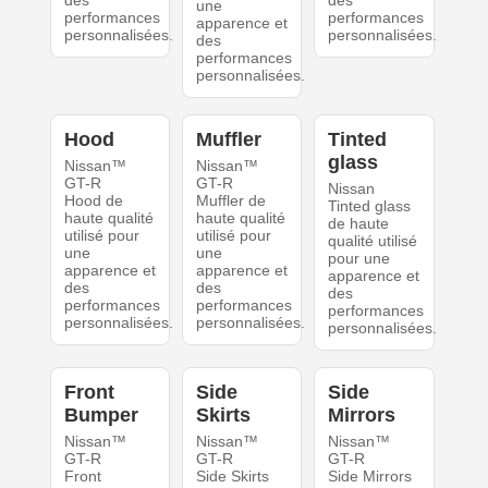
des
des
une
performances
performances
apparence et
personnalisées.
personnalisées.
des
performances
personnalisées.
Hood
Muffler
Tinted
glass
Nissan™
Nissan™
GT-R
GT-R
Nissan
Hood de
Muffler de
Tinted glass
haute qualité
haute qualité
de haute
utilisé pour
utilisé pour
qualité utilisé
une
une
pour une
apparence et
apparence et
apparence et
des
des
des
performances
performances
performances
personnalisées.
personnalisées.
personnalisées.
Front
Side
Side
Bumper
Skirts
Mirrors
Nissan™
Nissan™
Nissan™
GT-R
GT-R
GT-R
Front
Side Skirts
Side Mirrors