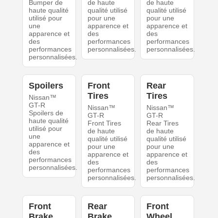
Bumper de
de haute
de haute
haute qualité
qualité utilisé
qualité utilisé
utilisé pour
pour une
pour une
une
apparence et
apparence et
apparence et
des
des
des
performances
performances
performances
personnalisées.
personnalisées.
personnalisées.
Spoilers
Front
Rear
Tires
Tires
Nissan™
GT-R
Nissan™
Nissan™
Spoilers de
GT-R
GT-R
haute qualité
Front Tires
Rear Tires
utilisé pour
de haute
de haute
une
qualité utilisé
qualité utilisé
apparence et
pour une
pour une
des
apparence et
apparence et
performances
des
des
personnalisées.
performances
performances
personnalisées.
personnalisées.
Front
Rear
Front
Brake
Brake
Wheel