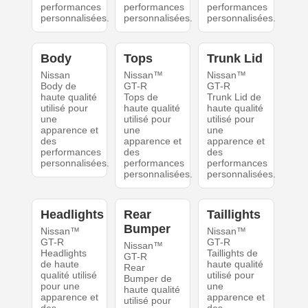
performances
performances
performances
personnalisées.
personnalisées.
personnalisées.
Body
Tops
Trunk Lid
Nissan
Nissan™
Nissan™
Body de
GT-R
GT-R
haute qualité
Tops de
Trunk Lid de
utilisé pour
haute qualité
haute qualité
une
utilisé pour
utilisé pour
apparence et
une
une
des
apparence et
apparence et
performances
des
des
personnalisées.
performances
performances
personnalisées.
personnalisées.
Headlights
Rear
Taillights
Bumper
Nissan™
Nissan™
GT-R
GT-R
Nissan™
Headlights
Taillights de
GT-R
de haute
haute qualité
Rear
qualité utilisé
utilisé pour
Bumper de
pour une
une
haute qualité
apparence et
apparence et
utilisé pour