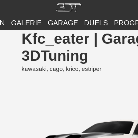
ON
GALERIE
GARAGE
DUELS
PROG
Kfc_eater | Gara
3DTuning
kawasaki, cago, krico, estriper