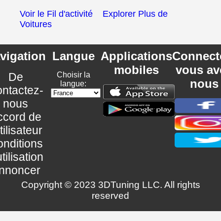
Voir le Fil d'activité
Explorer Plus de
Voitures
vigation
Langue
Applications
Connect
mobiles
vous av
De
Choisir la
nous
langue:
ntactez-
nous
ccord de
utilisateur
nditions
utilisation
nnoncer
Copyright © 2023 3DTuning LLC. All rights
reserved