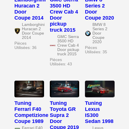
Huracan 2
3500 HD
Series 2
Door
Crew Cab 4
Door
Coupe 2014
Door
Coupe 2020
pickup
Lamborghini
BMW 8
Huracan 2
Series 2
truck 2015
Door Coupe
Door
GMC Sierra
2014
Coupe
3500 HD
2020
Pièces
Crew Cab 4
Utilisées: 36
Pièces
Door pickup
Utilisées: 35
truck 2015
Pièces
Utilisées: 43
Tuning
Tuning
Tuning
Ferrari F40
Toyota GR
Lexus
Competizione
Supra 2
IS300
Coupe 1989
Door
Sedan 1998
Coupe 2019
Ferrari F40
Lexus