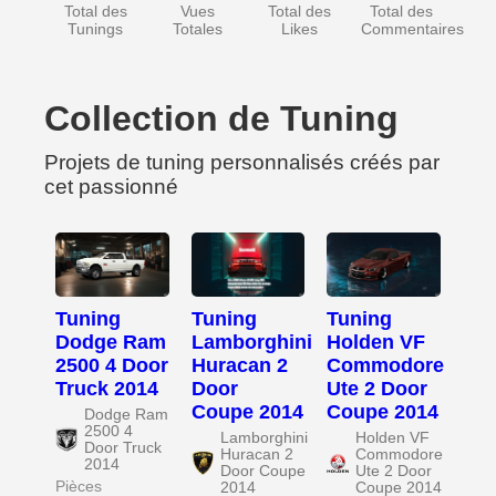
Total des
Vues
Total des
Total des
Tunings
Totales
Likes
Commentaires
Collection de Tuning
Projets de tuning personnalisés créés par
cet passionné
Tuning
Tuning
Tuning
Dodge Ram
Lamborghini
Holden VF
2500 4 Door
Huracan 2
Commodore
Truck 2014
Door
Ute 2 Door
Coupe 2014
Coupe 2014
Dodge Ram
2500 4
Lamborghini
Holden VF
Door Truck
Huracan 2
Commodore
2014
Door Coupe
Ute 2 Door
Pièces
2014
Coupe 2014