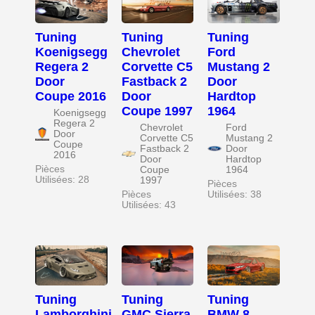
Tuning
Tuning
Tuning
Koenigsegg
Chevrolet
Ford
Regera 2
Corvette C5
Mustang 2
Door
Fastback 2
Door
Coupe 2016
Door
Hardtop
Coupe 1997
1964
Koenigsegg
Regera 2
Chevrolet
Ford
Door
Corvette C5
Mustang 2
Coupe
Fastback 2
Door
2016
Door
Hardtop
Pièces
Coupe
1964
Utilisées: 28
1997
Pièces
Pièces
Utilisées: 38
Utilisées: 43
Tuning
Tuning
Tuning
Lamborghini
GMC Sierra
BMW 8