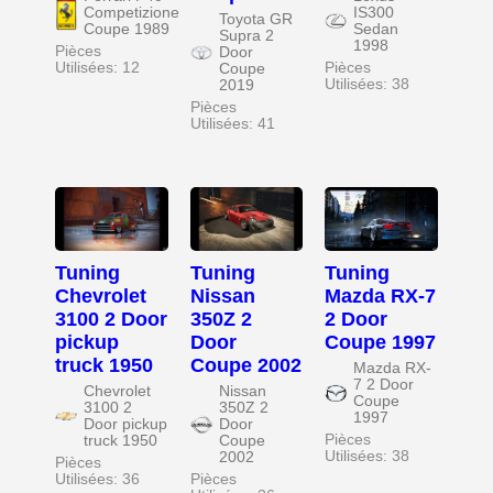
Competizione
IS300
Toyota GR
Coupe 1989
Sedan
Supra 2
1998
Pièces
Door
Utilisées: 12
Pièces
Coupe
Utilisées: 38
2019
Pièces
Utilisées: 41
Tuning
Tuning
Tuning
Chevrolet
Nissan
Mazda RX-7
3100 2 Door
350Z 2
2 Door
pickup
Door
Coupe 1997
truck 1950
Coupe 2002
Mazda RX-
7 2 Door
Chevrolet
Nissan
Coupe
3100 2
350Z 2
1997
Door pickup
Door
Pièces
truck 1950
Coupe
Utilisées: 38
2002
Pièces
Utilisées: 36
Pièces