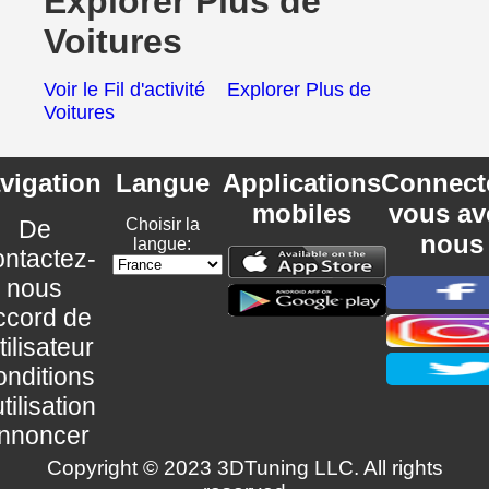
Explorer Plus de
Voitures
Voir le Fil d'activité
Explorer Plus de
Voitures
vigation
Langue
Applications
Connect
mobiles
vous av
De
Choisir la
nous
langue:
ntactez-
nous
ccord de
utilisateur
nditions
utilisation
nnoncer
Copyright © 2023 3DTuning LLC. All rights