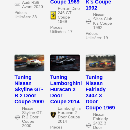
Coupe 1969
K's Coupe
Audi RS6
Avant 2020
1992
Ferrari Dino
Pièces
246 GT
Nissan
Utilisées: 38
Coupe
Silvia Club
1969
K's Coupe
Pièces
1992
Utilisées: 17
Pièces
Utilisées: 19
Tuning
Tuning
Tuning
Nissan
Lamborghini
Nissan
Skyline GT-
Huracan 2
Fairlady
R 2 Door
Door
240Z 3
Coupe 2000
Coupe 2014
Door
Coupe 1969
Nissan
Lamborghini
Skyline GT-
Huracan 2
Nissan
R 2 Door
Door Coupe
Fairlady
Coupe
2014
240Z 3
2000
Pièces
Door