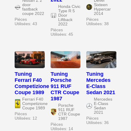
Nissan Z 2
Devel
door
Sixteen
Honda Civic
fastback
Hypercar
Type R 5
coupe 2022
2014
Door
Pièces
Pièces
Liftback
Utilisées: 43
Utilisées: 38
2022
Pièces
Utilisées: 45
Tuning
Tuning
Tuning
Ferrari F40
Porsche
Mercedes
Competizione
911 RUF
E-Class
Coupe 1989
CTR Coupe
Sedan 2021
1987
Ferrari F40
Mercedes
Competizione
E-Class
Porsche
Coupe 1989
Sedan
911 RUF
2021
Pièces
CTR Coupe
Utilisées: 12
Pièces
1987
Utilisées: 36
Pièces
Utilisées: 14