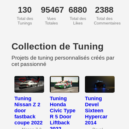
130
95467
6880
2388
Total des
Vues
Total des
Total des
Tunings
Totales
Likes
Commentaires
Collection de Tuning
Projets de tuning personnalisés créés par
cet passionné
Tuning
Tuning
Tuning
Nissan Z 2
Honda
Devel
door
Civic Type
Sixteen
fastback
R 5 Door
Hypercar
coupe 2022
Liftback
2014
2022