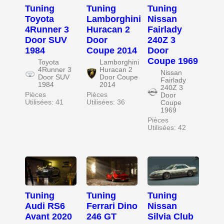
Tuning
Tuning
Tuning
Toyota
Lamborghini
Nissan
4Runner 3
Huracan 2
Fairlady
Door SUV
Door
240Z 3
1984
Coupe 2014
Door
Coupe 1969
Toyota
Lamborghini
4Runner 3
Huracan 2
Nissan
Door SUV
Door Coupe
Fairlady
1984
2014
240Z 3
Pièces
Pièces
Door
Utilisées: 41
Utilisées: 36
Coupe
1969
Pièces
Utilisées: 42
Tuning
Tuning
Tuning
Audi RS6
Ferrari Dino
Nissan
Avant 2020
246 GT
Silvia Club