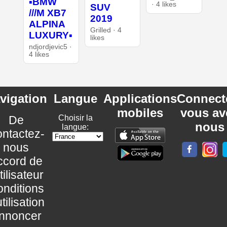
▪︎BMW
· 4 likes
SUV
///M XB7
2019
ALPINA
Grilled · 4
LUXURY▪︎
likes
ndjordjevic5 ·
4 likes
vigation
Langue
Applications
Connect
mobiles
vous av
De
Choisir la
nous
langue:
ntactez-
nous
ccord de
utilisateur
nditions
utilisation
nnoncer