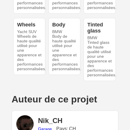
performances
performances
performances
personnalisées.
personnalisées.
personnalisées.
Wheels
Body
Tinted
glass
Yacht SUV
BMW
Wheels de
Body de
BMW
haute qualité
haute qualité
Tinted glass
utilisé pour
utilisé pour
de haute
une
une
qualité utilisé
apparence et
apparence et
pour une
des
des
apparence et
performances
performances
des
personnalisées.
personnalisées.
performances
personnalisées.
Auteur de ce projet
Nik_CH
Pays: CH
Garage