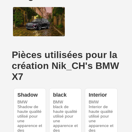
Pièces utilisées pour la
création Nik_CH's BMW
X7
Shadow
black
Interior
BMW
BMW
BMW
Shadow de
black de
Interior de
haute qualité
haute qualité
haute qualité
utilisé pour
utilisé pour
utilisé pour
une
une
une
apparence et
apparence et
apparence et
des
des
des