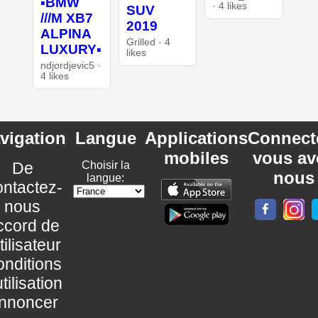
▪︎BMW
· 4 likes
SUV
///M XB7
2019
ALPINA
Grilled · 4
LUXURY▪︎
likes
ndjordjevic5 ·
4 likes
vigation
Langue
Applications
Connect
mobiles
vous av
De
Choisir la
nous
langue:
ntactez-
nous
ccord de
utilisateur
nditions
utilisation
nnoncer