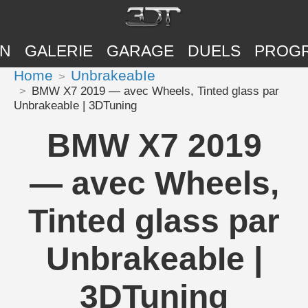
ON
GALERIE
GARAGE
DUELS
PROG
Home
UnbrakeabIe
BMW X7 2019 — avec Wheels, Tinted glass par
UnbrakeabIe | 3DTuning
BMW X7 2019
— avec Wheels,
Tinted glass par
UnbrakeabIe |
3DTuning