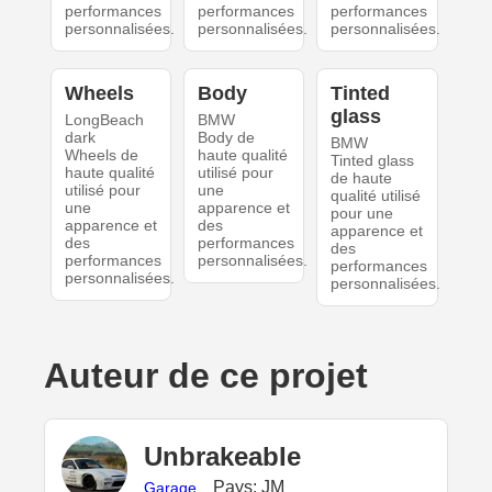
performances
performances
performances
personnalisées.
personnalisées.
personnalisées.
Wheels
Body
Tinted
glass
LongBeach
BMW
dark
Body de
BMW
Wheels de
haute qualité
Tinted glass
haute qualité
utilisé pour
de haute
utilisé pour
une
qualité utilisé
une
apparence et
pour une
apparence et
des
apparence et
des
performances
des
performances
personnalisées.
performances
personnalisées.
personnalisées.
Auteur de ce projet
UnbrakeabIe
Pays: JM
Garage