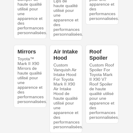
Lips de
haute qualité
apparence et
haute qualité
utilisé pour
des
utilisé pour
une
performances
une
apparence et
personnalisées.
apparence et
des
des
performances
performances
personnalisées.
personnalisées.
Mirrors
Air Intake
Roof
Hood
Spoiler
Toyota™
Mark II X90
Custom
Custom Roof
Mirrors de
Vanquish Air
Spoiler For
haute qualité
Intake Hood
Toyota Mark
utilisé pour
For Toyota
II X90 V7
une
Mark II X90
Roof Spoiler
apparence et
Air Intake
de haute
des
Hood de
qualité utilisé
performances
haute qualité
pour une
personnalisées.
utilisé pour
apparence et
une
des
apparence et
performances
des
personnalisées.
performances
personnalisées.