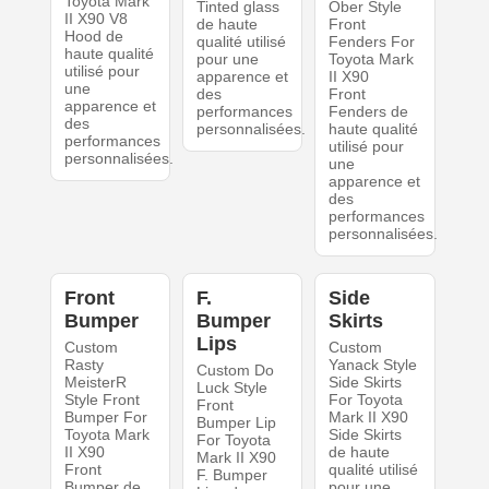
Toyota Mark
Tinted glass
Ober Style
II X90 V8
de haute
Front
Hood de
qualité utilisé
Fenders For
haute qualité
pour une
Toyota Mark
utilisé pour
apparence et
II X90
une
des
Front
apparence et
performances
Fenders de
des
personnalisées.
haute qualité
performances
utilisé pour
personnalisées.
une
apparence et
des
performances
personnalisées.
Front
F.
Side
Bumper
Bumper
Skirts
Lips
Custom
Custom
Rasty
Yanack Style
Custom Do
MeisterR
Side Skirts
Luck Style
Style Front
For Toyota
Front
Bumper For
Mark II X90
Bumper Lip
Toyota Mark
Side Skirts
For Toyota
II X90
de haute
Mark II X90
Front
qualité utilisé
F. Bumper
Bumper de
pour une