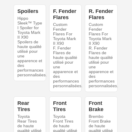
Spoilers
F. Fender
R. Fender
Flares
Flares
Hippo
Sleek™ Type
Custom
Custom
I Spoiler for
Fender
Fender
Toyota Mark
Flares For
Flares For
II X90
Toyota Mark
Toyota Mark
Spoilers de
II X90
II X90
haute qualité
F. Fender
R. Fender
utilisé pour
Flares de
Flares de
une
haute qualité
haute qualité
apparence et
utilisé pour
utilisé pour
des
une
une
performances
apparence et
apparence et
personnalisées.
des
des
performances
performances
personnalisées.
personnalisées.
Rear
Front
Front
Tires
Tires
Brake
Toyota
Toyota
Brembo
Rear Tires
Front Tires
Front Brake
de haute
de haute
de haute
qualité utilisé
qualité utilisé
qualité utilisé