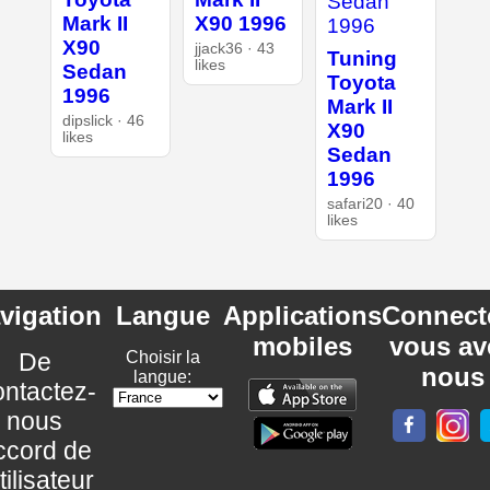
Mark II
X90 1996
X90
jjack36 · 43
Tuning
likes
Sedan
Toyota
1996
Mark II
dipslick · 46
X90
likes
Sedan
1996
safari20 · 40
likes
vigation
Langue
Applications
Connect
mobiles
vous av
De
Choisir la
nous
langue:
ntactez-
nous
ccord de
utilisateur