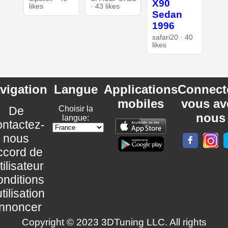
X90
likes
· 43 likes
Sedan
1996
safari20 · 40
likes
vigation
Langue
Applications
Connect
mobiles
vous av
De
Choisir la
nous
langue:
ntactez-
nous
ccord de
utilisateur
nditions
utilisation
nnoncer
Copyright © 2023 3DTuning LLC. All rights