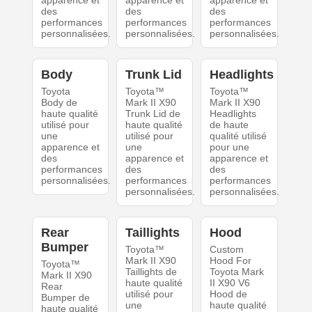
apparence et
apparence et
apparence et
des
des
des
performances
performances
performances
personnalisées.
personnalisées.
personnalisées.
Body
Trunk Lid
Headlights
Toyota
Toyota™
Toyota™
Body de
Mark II X90
Mark II X90
haute qualité
Trunk Lid de
Headlights
utilisé pour
haute qualité
de haute
une
utilisé pour
qualité utilisé
apparence et
une
pour une
des
apparence et
apparence et
performances
des
des
personnalisées.
performances
performances
personnalisées.
personnalisées.
Rear
Taillights
Hood
Bumper
Toyota™
Custom
Mark II X90
Hood For
Toyota™
Taillights de
Toyota Mark
Mark II X90
haute qualité
II X90 V6
Rear
utilisé pour
Hood de
Bumper de
une
haute qualité
haute qualité