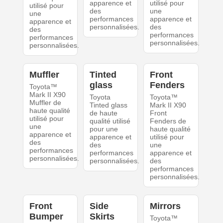
apparence et
utilisé pour
utilisé pour
des
une
une
performances
apparence et
apparence et
personnalisées.
des
des
performances
performances
personnalisées.
personnalisées.
Muffler
Tinted
Front
glass
Fenders
Toyota™
Mark II X90
Toyota
Toyota™
Muffler de
Tinted glass
Mark II X90
haute qualité
de haute
Front
utilisé pour
qualité utilisé
Fenders de
une
pour une
haute qualité
apparence et
apparence et
utilisé pour
des
des
une
performances
performances
apparence et
personnalisées.
personnalisées.
des
performances
personnalisées.
Front
Side
Mirrors
Bumper
Skirts
Toyota™