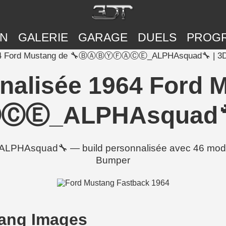
ON
GALERIE
GARAGE
DUELS
PROG
1964 Ford Mustang de 🔧ⒷⒶⒷⓎⒻⒶⒸⒺ_ALPHAsquad🔧 | 3D
nalisée 1964 Ford 
_ALPHAsquad🔧 |
uad🔧 — build personnalisée avec 46 modificati
Bumper
ang Images