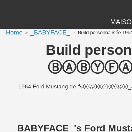
MAIS
Home
_BABYFACE_
Build personnalisée 
Build person
ⒷⒶⒷⓎⒻⒶⒸⒺ
1964 Ford Mustang de 🔧ⒷⒶⒷⓎⒻⒶⒸⒺ_ALPHAsq
_BABYFACE_'s Ford Must