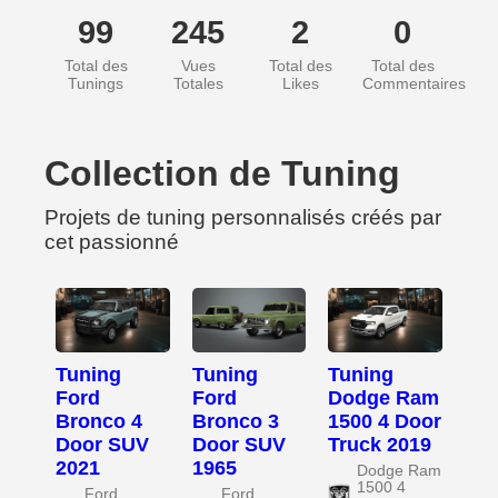
99
245
2
0
Total des
Vues
Total des
Total des
Tunings
Totales
Likes
Commentaires
Collection de Tuning
Projets de tuning personnalisés créés par
cet passionné
Tuning
Tuning
Tuning
Ford
Ford
Dodge Ram
Bronco 4
Bronco 3
1500 4 Door
Door SUV
Door SUV
Truck 2019
2021
1965
Dodge Ram
1500 4
Ford
Ford