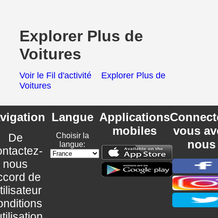
Explorer Plus de
Voitures
Voir le Fil d'activité
Explorer Plus de
Voitures
vigation
Langue
Applications
Connect
mobiles
vous av
De
Choisir la
nous
langue:
ntactez-
nous
ccord de
utilisateur
nditions
utilisation