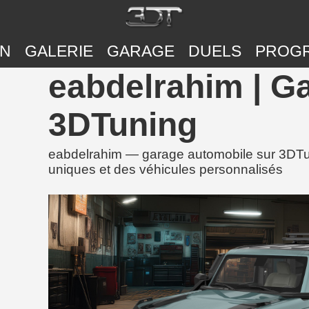
ON
GALERIE
GARAGE
DUELS
PROG
eabdelrahim | G
3DTuning
eabdelrahim — garage automobile sur 3DTun
uniques et des véhicules personnalisés