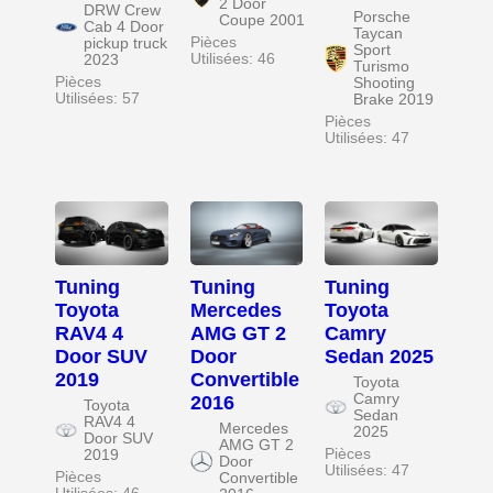
2 Door
DRW Crew
Porsche
Coupe 2001
Cab 4 Door
Taycan
Pièces
pickup truck
Sport
Utilisées: 46
2023
Turismo
Pièces
Shooting
Utilisées: 57
Brake 2019
Pièces
Utilisées: 47
Tuning
Tuning
Tuning
Toyota
Mercedes
Toyota
RAV4 4
AMG GT 2
Camry
Door SUV
Door
Sedan 2025
2019
Convertible
Toyota
Camry
2016
Toyota
Sedan
RAV4 4
Mercedes
2025
Door SUV
AMG GT 2
Pièces
2019
Door
Utilisées: 47
Pièces
Convertible