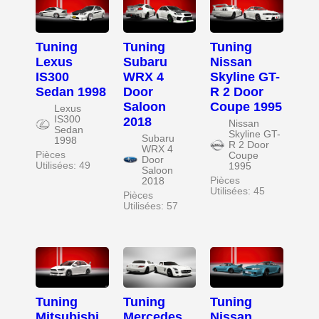
Tuning
Tuning
Tuning
Lexus
Subaru
Nissan
IS300
WRX 4
Skyline GT-
Sedan 1998
Door
R 2 Door
Saloon
Coupe 1995
Lexus
IS300
2018
Nissan
Sedan
Skyline GT-
Subaru
1998
R 2 Door
WRX 4
Pièces
Coupe
Door
Utilisées: 49
1995
Saloon
Pièces
2018
Utilisées: 45
Pièces
Utilisées: 57
Tuning
Tuning
Tuning
Mitsubishi
Mercedes
Nissan