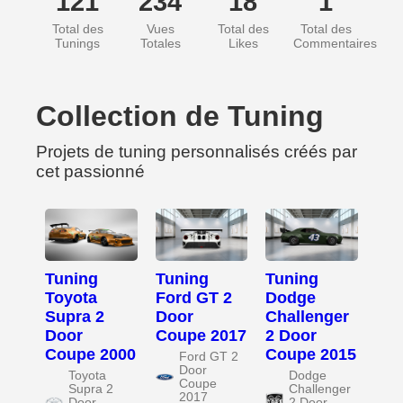
121
234
18
1
Total des
Vues
Total des
Total des
Tunings
Totales
Likes
Commentaires
Collection de Tuning
Projets de tuning personnalisés créés par
cet passionné
Tuning
Tuning
Tuning
Toyota
Ford GT 2
Dodge
Supra 2
Door
Challenger
Door
Coupe 2017
2 Door
Coupe 2000
Coupe 2015
Ford GT 2
Door
Toyota
Dodge
Coupe
Supra 2
Challenger
2017
Door
2 Door