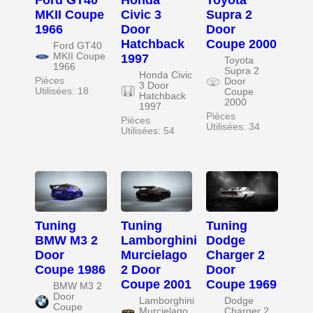
Ford GT40
Honda
Toyota
MKII Coupe
Civic 3
Supra 2
1966
Door
Door
Hatchback
Coupe 2000
Ford GT40
MKII Coupe
1997
Toyota
1966
Supra 2
Honda Civic
Pièces
Door
3 Door
Utilisées: 18
Coupe
Hatchback
2000
1997
Pièces
Pièces
Utilisées: 34
Utilisées: 54
Tuning
Tuning
Tuning
BMW M3 2
Lamborghini
Dodge
Door
Murcielago
Charger 2
Coupe 1986
2 Door
Door
Coupe 2001
Coupe 1969
BMW M3 2
Door
Lamborghini
Dodge
Coupe
Murcielago
Charger 2