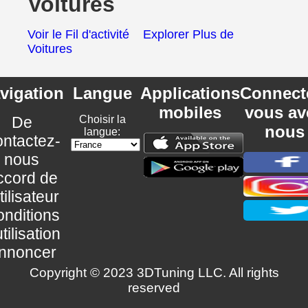
Voitures
Voir le Fil d'activité
Explorer Plus de
Voitures
vigation
Langue
Applications
Connect
mobiles
vous av
De
Choisir la
nous
langue:
ntactez-
nous
ccord de
utilisateur
nditions
utilisation
nnoncer
Copyright © 2023 3DTuning LLC. All rights
reserved