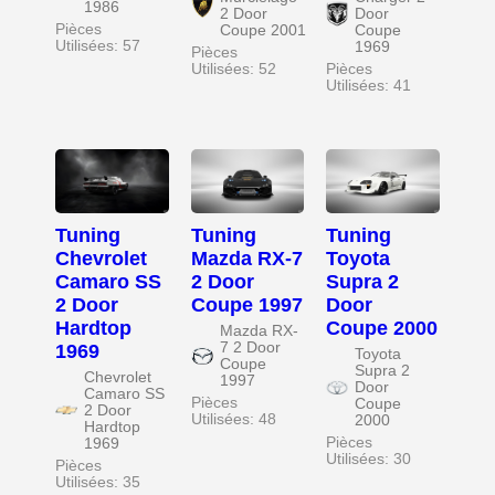
1986
2 Door
Door
Pièces
Coupe 2001
Coupe
Utilisées: 57
1969
Pièces
Utilisées: 52
Pièces
Utilisées: 41
Tuning
Tuning
Tuning
Chevrolet
Mazda RX-7
Toyota
Camaro SS
2 Door
Supra 2
2 Door
Coupe 1997
Door
Hardtop
Coupe 2000
Mazda RX-
7 2 Door
1969
Toyota
Coupe
Supra 2
Chevrolet
1997
Door
Camaro SS
Pièces
Coupe
2 Door
Utilisées: 48
2000
Hardtop
Pièces
1969
Utilisées: 30
Pièces
Utilisées: 35