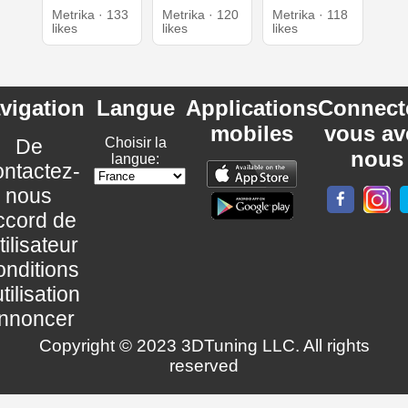
Metrika · 133
Metrika · 120
Metrika · 118
likes
likes
likes
vigation
Langue
Applications
Connect
mobiles
vous av
De
Choisir la
nous
langue:
ntactez-
nous
ccord de
utilisateur
nditions
utilisation
nnoncer
Copyright © 2023 3DTuning LLC. All rights
reserved