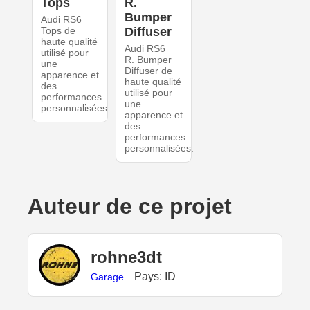
Tops
R.
Bumper
Audi RS6
Tops de
Diffuser
haute qualité
Audi RS6
utilisé pour
R. Bumper
une
Diffuser de
apparence et
haute qualité
des
utilisé pour
performances
une
personnalisées.
apparence et
des
performances
personnalisées.
Auteur de ce projet
rohne3dt
Pays: ID
Garage