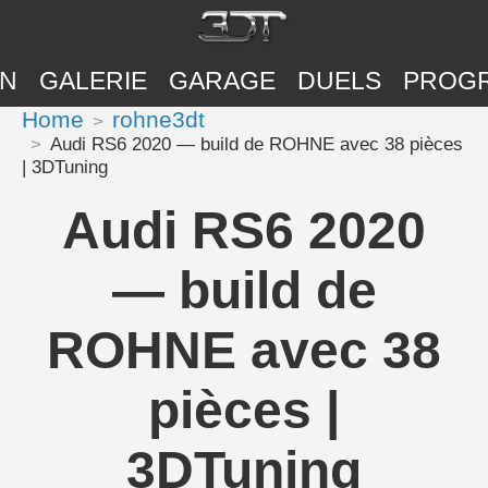
ON
GALERIE
GARAGE
DUELS
PROG
Home
rohne3dt
Audi RS6 2020 — build de ROHNE avec 38 pièces
| 3DTuning
Audi RS6 2020
— build de
ROHNE avec 38
pièces |
3DTuning