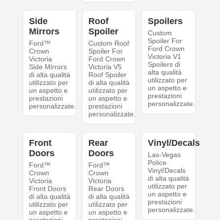
Side
Roof
Spoilers
Mirrors
Spoiler
Custom
Spoiler For
Ford™
Custom Roof
Ford Crown
Crown
Spoiler For
Victoria V1
Victoria
Ford Crown
Spoilers di
Side Mirrors
Victoria V5
alta qualità
di alta qualità
Roof Spoiler
utilizzato per
utilizzato per
di alta qualità
un aspetto e
un aspetto e
utilizzato per
prestazioni
prestazioni
un aspetto e
personalizzate.
personalizzate.
prestazioni
personalizzate.
Front
Rear
Vinyl/Decals
Doors
Doors
Las-Vegas
Police
Ford™
Ford™
Vinyl/Decals
Crown
Crown
di alta qualità
Victoria
Victoria
utilizzato per
Front Doors
Rear Doors
un aspetto e
di alta qualità
di alta qualità
prestazioni
utilizzato per
utilizzato per
personalizzate.
un aspetto e
un aspetto e
prestazioni
prestazioni