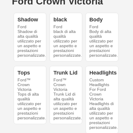
Ford Crown Victoria
Shadow
black
Body
Ford
Ford
Ford
Shadow di
black di alta
Body di alta
alta qualità
qualità
qualità
utilizzato per
utilizzato per
utilizzato per
un aspetto e
un aspetto e
un aspetto e
prestazioni
prestazioni
prestazioni
personalizzate.
personalizzate.
personalizzate.
Tops
Trunk Lid
Headlights
Ford™
Ford™
Custom
Crown
Crown
Headlights
Victoria
Victoria
For Ford
Tops di alta
Trunk Lid di
Crown
qualità
alta qualità
Victoria
utilizzato per
utilizzato per
Headlights di
un aspetto e
un aspetto e
alta qualità
prestazioni
prestazioni
utilizzato per
personalizzate.
personalizzate.
un aspetto e
prestazioni
personalizzate.