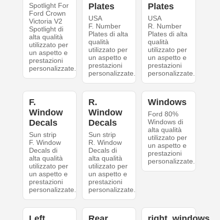
Spotlight For
Plates
Plates
Ford Crown
USA
USA
Victoria V2
F. Number
R. Number
Spotlight di
Plates di alta
Plates di alta
alta qualità
qualità
qualità
utilizzato per
utilizzato per
utilizzato per
un aspetto e
un aspetto e
un aspetto e
prestazioni
prestazioni
prestazioni
personalizzate.
personalizzate.
personalizzate.
F.
R.
Windows
Window
Window
Ford 80%
Decals
Decals
Windows di
alta qualità
Sun strip
Sun strip
utilizzato per
F. Window
R. Window
un aspetto e
Decals di
Decals di
prestazioni
alta qualità
alta qualità
personalizzate.
utilizzato per
utilizzato per
un aspetto e
un aspetto e
prestazioni
prestazioni
personalizzate.
personalizzate.
Left
Rear
right_windows