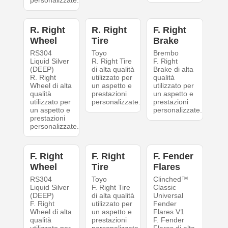
R. Right
R. Right
F. Right
Wheel
Tire
Brake
RS304
Toyo
Brembo
Liquid Silver
R. Right Tire
F. Right
(DEEP)
di alta qualità
Brake di alta
R. Right
utilizzato per
qualità
Wheel di alta
un aspetto e
utilizzato per
qualità
prestazioni
un aspetto e
utilizzato per
personalizzate.
prestazioni
un aspetto e
personalizzate.
prestazioni
personalizzate.
F. Right
F. Right
F. Fender
Wheel
Tire
Flares
RS304
Toyo
Clinched™
Liquid Silver
F. Right Tire
Classic
(DEEP)
di alta qualità
Universal
F. Right
utilizzato per
Fender
Wheel di alta
un aspetto e
Flares V1
qualità
prestazioni
F. Fender
utilizzato per
personalizzate.
Flares di alta