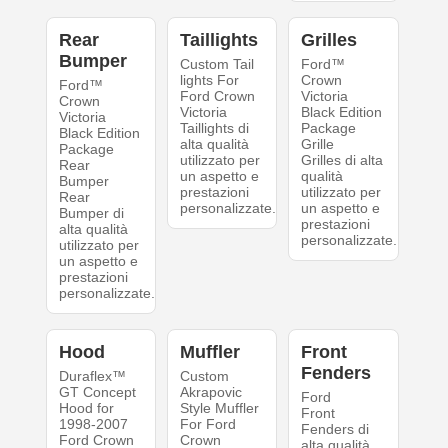
Rear
Taillights
Grilles
Bumper
Custom Tail
Ford™
lights For
Crown
Ford™
Ford Crown
Victoria
Crown
Victoria
Black Edition
Victoria
Taillights di
Package
Black Edition
alta qualità
Grille
Package
utilizzato per
Grilles di alta
Rear
un aspetto e
qualità
Bumper
prestazioni
utilizzato per
Rear
personalizzate.
un aspetto e
Bumper di
prestazioni
alta qualità
personalizzate.
utilizzato per
un aspetto e
prestazioni
personalizzate.
Hood
Muffler
Front
Fenders
Duraflex™
Custom
GT Concept
Akrapovic
Ford
Hood for
Style Muffler
Front
1998-2007
For Ford
Fenders di
Ford Crown
Crown
alta qualità