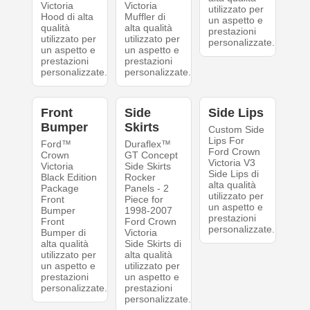
Victoria
Victoria
utilizzato per
Hood di alta
Muffler di
un aspetto e
qualità
alta qualità
prestazioni
utilizzato per
utilizzato per
personalizzate.
un aspetto e
un aspetto e
prestazioni
prestazioni
personalizzate.
personalizzate.
Front
Side
Side Lips
Bumper
Skirts
Custom Side
Lips For
Ford™
Duraflex™
Ford Crown
Crown
GT Concept
Victoria V3
Victoria
Side Skirts
Side Lips di
Black Edition
Rocker
alta qualità
Package
Panels - 2
utilizzato per
Front
Piece for
un aspetto e
Bumper
1998-2007
prestazioni
Front
Ford Crown
personalizzate.
Bumper di
Victoria
alta qualità
Side Skirts di
utilizzato per
alta qualità
un aspetto e
utilizzato per
prestazioni
un aspetto e
personalizzate.
prestazioni
personalizzate.