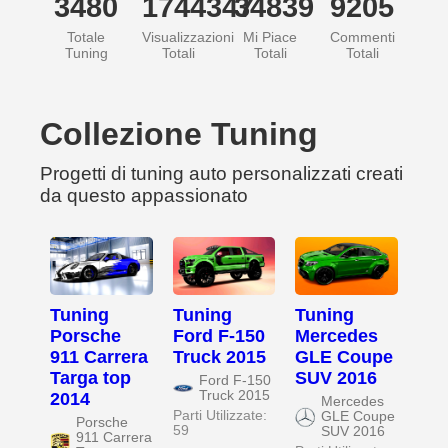
3480
1744347
34839
9205
Totale
Visualizzazioni
Mi Piace
Commenti
Tuning
Totali
Totali
Totali
Collezione Tuning
Progetti di tuning auto personalizzati creati
da questo appassionato
Tuning
Tuning
Tuning
Porsche
Ford F-150
Mercedes
911 Carrera
Truck 2015
GLE Coupe
Targa top
SUV 2016
Ford F-150
Truck 2015
2014
Mercedes
Parti Utilizzate:
GLE Coupe
Porsche
59
SUV 2016
911 Carrera