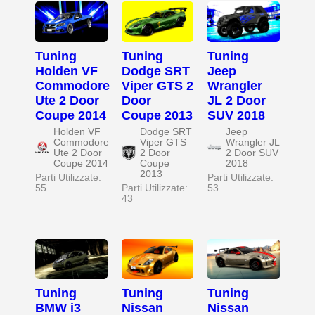
Tuning
Tuning
Tuning
Holden VF
Dodge SRT
Jeep
Commodore
Viper GTS 2
Wrangler
Ute 2 Door
Door
JL 2 Door
Coupe 2014
Coupe 2013
SUV 2018
Holden VF
Dodge SRT
Jeep
Commodore
Viper GTS
Wrangler JL
Ute 2 Door
2 Door
2 Door SUV
Coupe 2014
Coupe
2018
2013
Parti Utilizzate:
Parti Utilizzate:
55
Parti Utilizzate:
53
43
Tuning
Tuning
Tuning
BMW i3
Nissan
Nissan