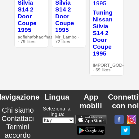
Silvia
Silvia
S14 2
S14 2
Tuning
Door
Door
Nissan
Coupe
Coupe
Silvia
1995
1995
S14 2
adfiehafohaoifhasd
Mr_Lambo ·
Door
· 79 likes
72 likes
Coupe
1995
-
IMPORT_GOD-
· 69 likes
avigazione
Lingua
App
Connetti
mobili
con noi
Chi siamo
Seleziona la
lingua:
Contattaci
Termini
accordo