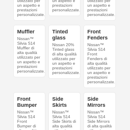
utilizzato per
un aspetto e
utilizzato per
un aspetto e
prestazioni
un aspetto e
prestazioni
personalizzate.
prestazioni
personalizzate.
personalizzate.
Muffler
Tinted
Front
glass
Fenders
Nissan™
Silvia S14
Nissan 20%
Nissan™
Muffler di
Tinted glass
Silvia S14
alta qualità
di alta qualità
Front
utilizzato per
utilizzato per
Fenders di
un aspetto e
un aspetto e
alta qualità
prestazioni
prestazioni
utilizzato per
personalizzate.
personalizzate.
un aspetto e
prestazioni
personalizzate.
Front
Side
Side
Bumper
Skirts
Mirrors
Nissan™
Nissan™
Nissan™
Silvia S14
Silvia S14
Silvia S14
Front
Side Skirts di
Side Mirrors
Bumper di
alta qualità
di alta qualità