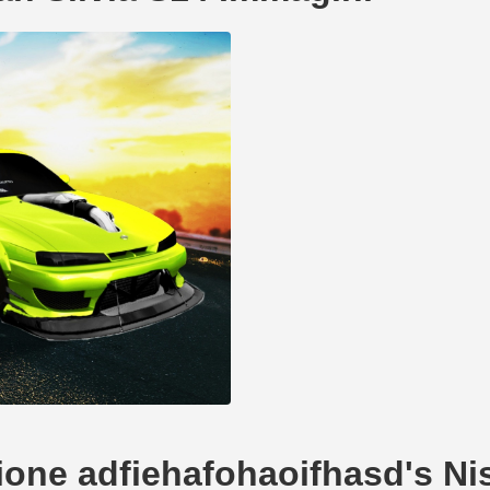
azione adfiehafohaoifhasd's Ni