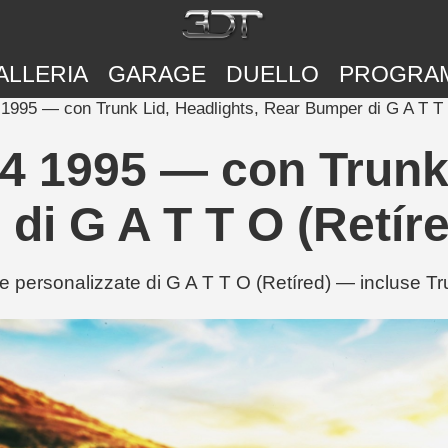
ALLERIA
GARAGE
DUELLO
PROGRA
 1995 — con Trunk Lid, Headlights, Rear Bumper di G A T T 
14 1995 — con Trunk 
di G A T T O (Retíre
 personalizzate di G A T T O (Retíred) — incluse T