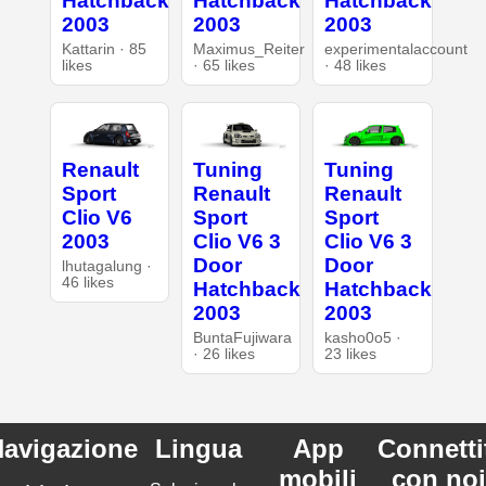
Hatchback
Hatchback
Hatchback
2003
2003
2003
Kattarin · 85
Maximus_Reiter
experimentalaccount
likes
· 65 likes
· 48 likes
Renault
Tuning
Tuning
Sport
Renault
Renault
Clio V6
Sport
Sport
2003
Clio V6 3
Clio V6 3
Door
Door
lhutagalung ·
46 likes
Hatchback
Hatchback
2003
2003
BuntaFujiwara
kasho0o5 ·
· 26 likes
23 likes
avigazione
Lingua
App
Connetti
mobili
con noi