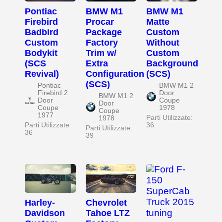
Pontiac
BMW M1
BMW M1
Firebird
Procar
Matte
Badbird
Package
Custom
Custom
Factory
Without
Bodykit
Trim w/
Custom
(SCS
Extra
Background
Revival)
Configuration
(SCS)
(SCS)
Pontiac
BMW M1 2
Firebird 2
Door
BMW M1 2
Door
Coupe
Door
Coupe
1978
Coupe
1977
Parti Utilizzate:
1978
Parti Utilizzate:
36
Parti Utilizzate:
36
39
Harley-
Chevrolet
Davidson
Tahoe LTZ