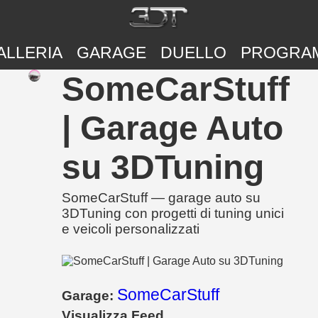
ALLERIA
GARAGE
DUELLO
PROGRA
SomeCarStuff
| Garage Auto
su 3DTuning
SomeCarStuff — garage auto su
3DTuning con progetti di tuning unici
e veicoli personalizzati
SomeCarStuff
Garage:
Visualizza Feed