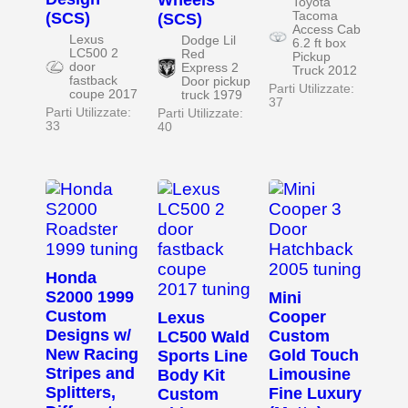
Wheels
Toyota
(SCS)
Tacoma
(SCS)
Access Cab
Lexus
Dodge Lil
6.2 ft box
LC500 2
Red
Pickup
door
Express 2
Truck 2012
fastback
Door pickup
Parti Utilizzate:
coupe 2017
truck 1979
37
Parti Utilizzate:
Parti Utilizzate:
33
40
Honda
S2000 1999
Mini
Custom
Cooper
Lexus
Designs w/
Custom
LC500 Wald
New Racing
Gold Touch
Sports Line
Stripes and
Limousine
Body Kit
Splitters,
Fine Luxury
Custom