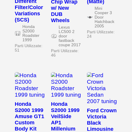
Different
(Matte)
Chip Wrap
Filter/Color
w/ New
Mini
Variations
Cooper 3
DUB
Door
(SCS)
Wheels
Hatchback
2005
Honda
Lexus
S2000
LC500 2
Parti Utilizzate:
Roadster
door
24
1999
fastback
coupe 2017
Parti Utilizzate:
51
Parti Utilizzate:
46
Honda
Honda
S2000 1999
S2000 1999
Ford Crown
Amuse GT1
VeilSide
Victoria
Custom
AP1
Black
Body Kit
Millenium
Limousine