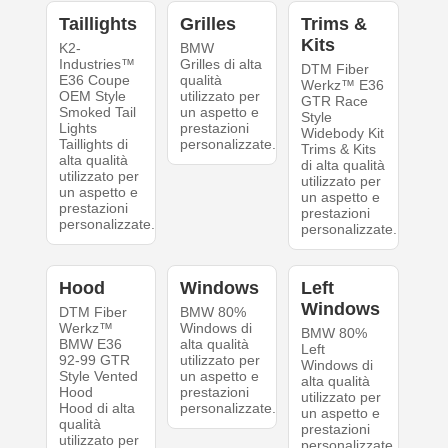
Taillights
Grilles
Trims &
Kits
K2-
BMW
Industries™
Grilles di alta
DTM Fiber
E36 Coupe
qualità
Werkz™ E36
OEM Style
utilizzato per
GTR Race
Smoked Tail
un aspetto e
Style
Lights
prestazioni
Widebody Kit
Taillights di
personalizzate.
Trims & Kits
alta qualità
di alta qualità
utilizzato per
utilizzato per
un aspetto e
un aspetto e
prestazioni
prestazioni
personalizzate.
personalizzate.
Hood
Windows
Left
Windows
DTM Fiber
BMW 80%
Werkz™
Windows di
BMW 80%
BMW E36
alta qualità
Left
92-99 GTR
utilizzato per
Windows di
Style Vented
un aspetto e
alta qualità
Hood
prestazioni
utilizzato per
Hood di alta
personalizzate.
un aspetto e
qualità
prestazioni
utilizzato per
personalizzate.