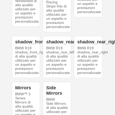
Windshield di
Racing
un aspetto e
alta qualità
Stripe Kits di
prestazioni
utilizzato per
alta qualità
personalizzate.
un aspetto e
utilizzato per
prestazioni
un aspetto e
personalizzate.
prestazioni
personalizzate.
shadow_front_right
shadow_rear_left
shadow_rear_rig
BMW R19
BMW R19
BMW R19
shadow_front_right
shadow_rear_left
shadow_rear_right
di alta qualità
di alta qualità
di alta qualità
utilizzato per
utilizzato per
utilizzato per
un aspetto e
un aspetto e
un aspetto e
prestazioni
prestazioni
prestazioni
personalizzate.
personalizzate.
personalizzate.
Mirrors
Side
Mirrors
BMW™ 3
Series
BMW
Mirrors di
Side Mirrors
alta qualità
di alta qualità
utilizzato per
utilizzato per
un aspetto e