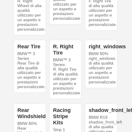
R. Right
F. Right Tire
utilizzato per
Wheel di alta
di alta qualità
un aspetto e
qualità
utilizzato per
prestazioni
utilizzato per
un aspetto e
personalizzate.
un aspetto e
prestazioni
prestazioni
personalizzate.
personalizzate.
Rear Tire
R. Right
right_windows
Tire
BMW™ 3
BMW 80%
Series
right_windows
BMW™ 3
Rear Tire di
di alta qualità
Series
alta qualità
utilizzato per
R. Right Tire
utilizzato per
un aspetto e
di alta qualità
un aspetto e
prestazioni
utilizzato per
prestazioni
personalizzate.
un aspetto e
personalizzate.
prestazioni
personalizzate.
Rear
Racing
shadow_front_lef
Windshield
Stripe
BMW R19
Kits
shadow_front_left
BMW 80%
di alta qualità
Rear
Strip 1
utilizzato per