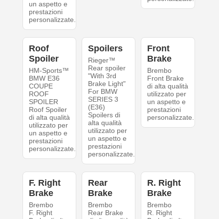
un aspetto e
prestazioni
personalizzate.
Roof
Spoilers
Front
Spoiler
Brake
Rieger™
Rear spoiler
HM-Sports™
Brembo
"With 3rd
BMW E36
Front Brake
Brake Light"
COUPE
di alta qualità
For BMW
ROOF
utilizzato per
SERIES 3
SPOILER
un aspetto e
(E36)
Roof Spoiler
prestazioni
Spoilers di
di alta qualità
personalizzate.
alta qualità
utilizzato per
utilizzato per
un aspetto e
un aspetto e
prestazioni
prestazioni
personalizzate.
personalizzate.
F. Right
Rear
R. Right
Brake
Brake
Brake
Brembo
Brembo
Brembo
F. Right
Rear Brake
R. Right