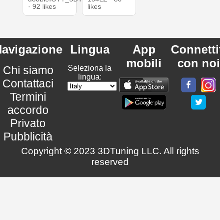
· 92 likes
likes
avigazione
Lingua
App
Connetti
mobili
con noi
Chi siamo
Seleziona la
lingua:
Contattaci
Termini
accordo
Privato
Pubblicità
Copyright © 2023 3DTuning LLC. All rights
reserved