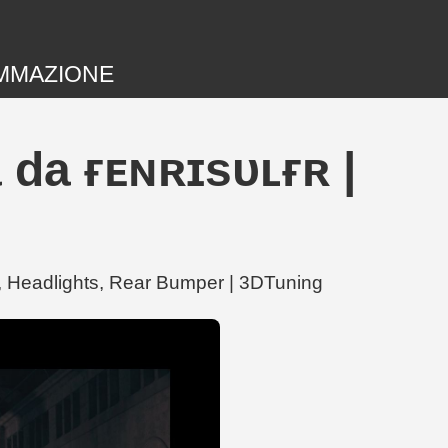
MMAZIONE
 da ғᴇɴʀɪsᴜʟғʀ |
ps, Headlights, Rear Bumper | 3DTuning