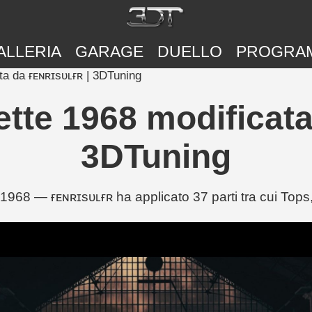
ALLERIA
GARAGE
DUELLO
PROGRA
ta da ғᴇɴʀɪsᴜʟғʀ | 3DTuning
tte 1968 modificata
3DTuning
 1968 — ғᴇɴʀɪsᴜʟғʀ ha applicato 37 parti tra cui To