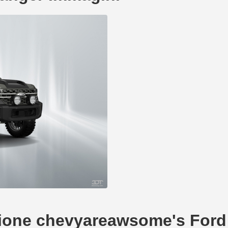
reazione chevyareawsome's For