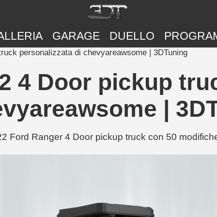
ALLERIA
GARAGE
DUELLO
PROGRA
truck personalizzata di chevyareawsome | 3DTuning
 4 Door pickup tru
evyareawsome | 3D
Ford Ranger 4 Door pickup truck con 50 modifiche —