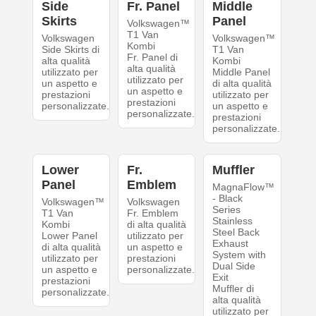
Side
Fr. Panel
Middle
Skirts
Panel
Volkswagen™
T1 Van
Volkswagen
Volkswagen™
Kombi
Side Skirts di
T1 Van
Fr. Panel di
alta qualità
Kombi
alta qualità
utilizzato per
Middle Panel
utilizzato per
un aspetto e
di alta qualità
un aspetto e
prestazioni
utilizzato per
prestazioni
personalizzate.
un aspetto e
personalizzate.
prestazioni
personalizzate.
Lower
Fr.
Muffler
Panel
Emblem
MagnaFlow™
- Black
Volkswagen™
Volkswagen
Series
T1 Van
Fr. Emblem
Stainless
Kombi
di alta qualità
Steel Back
Lower Panel
utilizzato per
Exhaust
di alta qualità
un aspetto e
System with
utilizzato per
prestazioni
Dual Side
un aspetto e
personalizzate.
Exit
prestazioni
Muffler di
personalizzate.
alta qualità
utilizzato per