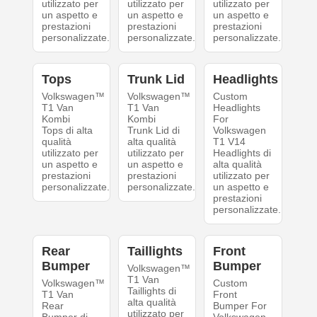
utilizzato per
utilizzato per
utilizzato per
un aspetto e
un aspetto e
un aspetto e
prestazioni
prestazioni
prestazioni
personalizzate.
personalizzate.
personalizzate.
Tops
Trunk Lid
Headlights
Volkswagen™
Volkswagen™
Custom
T1 Van
T1 Van
Headlights
Kombi
Kombi
For
Tops di alta
Trunk Lid di
Volkswagen
qualità
alta qualità
T1 V14
utilizzato per
utilizzato per
Headlights di
un aspetto e
un aspetto e
alta qualità
prestazioni
prestazioni
utilizzato per
personalizzate.
personalizzate.
un aspetto e
prestazioni
personalizzate.
Rear
Taillights
Front
Bumper
Bumper
Volkswagen™
T1 Van
Volkswagen™
Custom
Taillights di
T1 Van
Front
alta qualità
Rear
Bumper For
utilizzato per