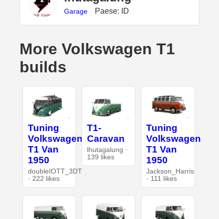
Paese: ID
Garage
More Volkswagen T1
builds
Tuning
T1-
Tuning
Volkswagen
Caravan
Volkswagen
T1 Van
T1 Van
lhutagalung ·
139 likes
1950
1950
doubleIOTT_3DT
Jackson_Harris
· 222 likes
· 111 likes