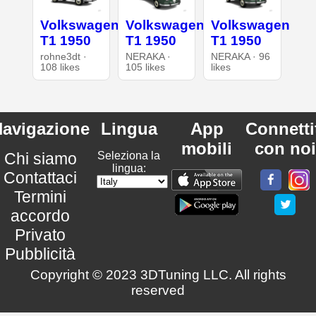
Volkswagen
Volkswagen
Volkswagen
T1 1950
T1 1950
T1 1950
rohne3dt ·
NERAKA ·
NERAKA · 96
108 likes
105 likes
likes
avigazione
Lingua
App
Connetti
mobili
con noi
Chi siamo
Seleziona la
lingua:
Contattaci
Termini
accordo
Privato
Pubblicità
Copyright © 2023 3DTuning LLC. All rights
reserved