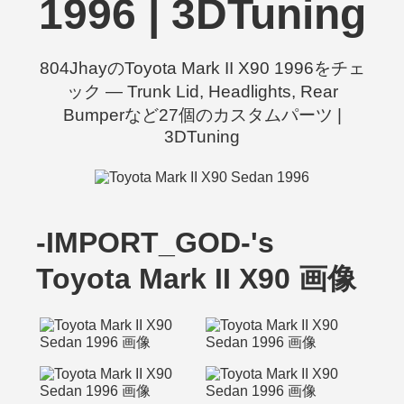
1996 | 3DTuning
804JhayのToyota Mark II X90 1996をチェ
ック — Trunk Lid, Headlights, Rear
Bumperなど27個のカスタムパーツ |
3DTuning
-IMPORT_GOD-'s
Toyota Mark II X90 画像