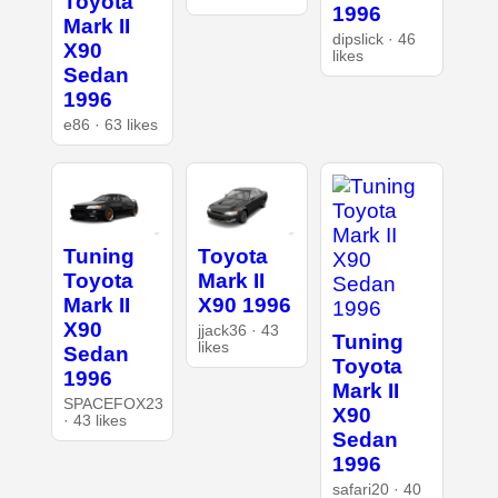
Toyota
1996
Mark II
dipslick · 46
X90
likes
Sedan
1996
e86 · 63 likes
Tuning
Toyota
Toyota
Mark II
Mark II
X90 1996
X90
jjack36 · 43
Tuning
likes
Sedan
Toyota
1996
Mark II
SPACEFOX23
X90
· 43 likes
Sedan
1996
safari20 · 40