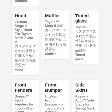
Bumper。
Hood
Muffler
Tinted
glass
Custom
Toyota™
Stage 21
Mark II X90
Toyota
Style Hood
カスタマイズ
カスタマイズ
For Toyota
された外観と
された外観と
Mark II X90
性能のために
性能のために
V1
使用される高
使用される高
カスタマイズ
品質の
品質の
された外観と
Muffler。
Tinted
性能のために
glass。
使用される高
品質の
Hood。
Front
Front
Side
Fenders
Bumper
Skirts
Bomax™
Custom
Kazama
Front
Front
Auto™ Side
Fenders for
Bumper For
Steps for
Toyota Mark
Toyota Mark
Toyota Mark