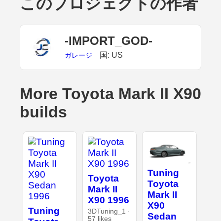
このプロジェクトの作者
-IMPORT_GOD-
国: US
ガレージ
More Toyota Mark II X90
builds
Tuning
Toyota
Toyota
Mark II
Mark II
X90 1996
X90
Tuning
3DTuning_1 ·
Sedan
57 likes