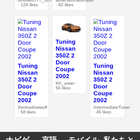
doubleIOTT_3DT
adfiehafohaoifhasd
· 124 likes
· 82 likes
Tuning
Nissan
350Z 2
Door
Tuning
Tuning
Coupe
Nissan
Nissan
2002
350Z 2
350Z 2
Kfc_eater ·
Door
Door
56 likes
Coupe
Coupe
2002
2002
theshadowwolf
IntermediateTuner
· 58 likes
· 45 likes
ナビゲ
言語
モバイル
私たちと