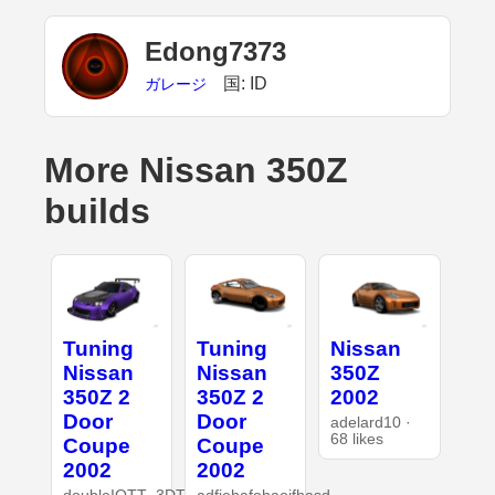
Edong7373
国: ID
ガレージ
More Nissan 350Z
builds
Tuning
Tuning
Nissan
Nissan
Nissan
350Z
350Z 2
350Z 2
2002
Door
Door
adelard10 ·
68 likes
Coupe
Coupe
2002
2002