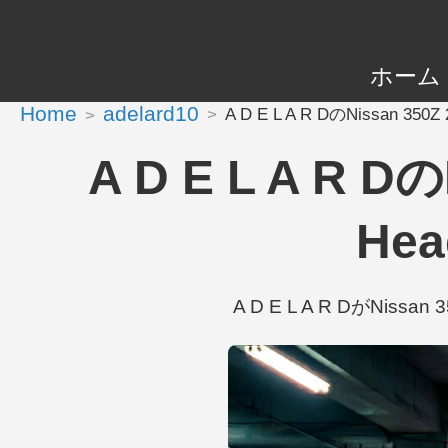
ホーム
Home
adelard10
A D E L A R DのNissan 350Z 
A D E L A R Dの
Hea
A D E L A R DがNissan