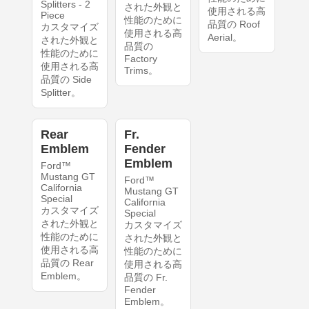
Splitters - 2
された外観と
使用される高
Piece
性能のために
品質の Roof
カスタマイズ
使用される高
Aerial。
された外観と
品質の
性能のために
Factory
使用される高
Trims。
品質の Side
Splitter。
Rear
Fr.
Emblem
Fender
Emblem
Ford™
Mustang GT
Ford™
California
Mustang GT
Special
California
カスタマイズ
Special
された外観と
カスタマイズ
性能のために
された外観と
使用される高
性能のために
品質の Rear
使用される高
Emblem。
品質の Fr.
Fender
Emblem。