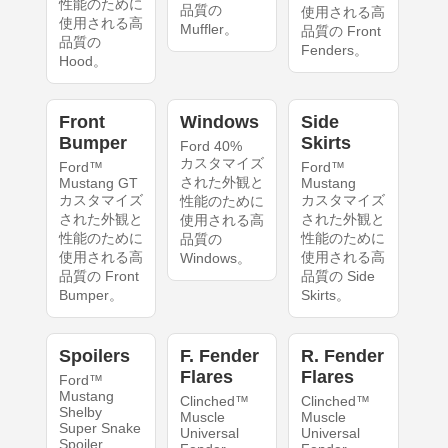
性能のために
品質の
使用される高
使用される高
Muffler。
品質の Front
品質の
Fenders。
Hood。
Front
Windows
Side
Bumper
Skirts
Ford 40%
カスタマイズ
Ford™
Ford™
された外観と
Mustang GT
Mustang
カスタマイズ
カスタマイズ
性能のために
された外観と
された外観と
使用される高
性能のために
性能のために
品質の
使用される高
使用される高
Windows。
品質の Front
品質の Side
Bumper。
Skirts。
Spoilers
F. Fender
R. Fender
Flares
Flares
Ford™
Mustang
Clinched™
Clinched™
Shelby
Muscle
Muscle
Super Snake
Universal
Universal
Spoiler