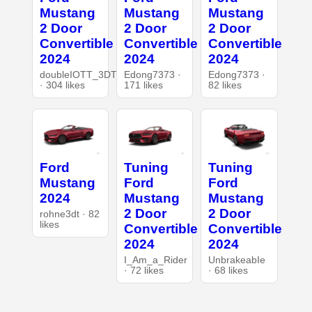
Mustang
Mustang
Mustang
2 Door
2 Door
2 Door
Convertible
Convertible
Convertible
2024
2024
2024
doubleIOTT_3DT
Edong7373 ·
Edong7373 ·
· 304 likes
171 likes
82 likes
Ford
Tuning
Tuning
Mustang
Ford
Ford
2024
Mustang
Mustang
2 Door
2 Door
rohne3dt · 82
likes
Convertible
Convertible
2024
2024
I_Am_a_Rider
UnbrakeabIe
· 72 likes
· 68 likes