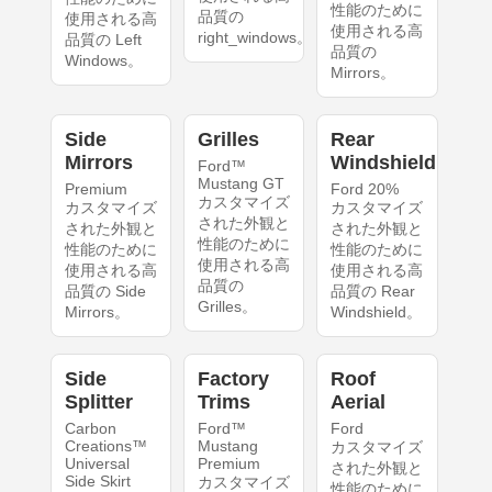
性能のために
品質の
使用される高
使用される高
right_windows。
品質の Left
品質の
Windows。
Mirrors。
Side
Grilles
Rear
Mirrors
Windshield
Ford™
Mustang GT
Premium
Ford 20%
カスタマイズ
カスタマイズ
カスタマイズ
された外観と
された外観と
された外観と
性能のために
性能のために
性能のために
使用される高
使用される高
使用される高
品質の
品質の Side
品質の Rear
Grilles。
Mirrors。
Windshield。
Side
Factory
Roof
Splitter
Trims
Aerial
Carbon
Ford™
Ford
Creations™
Mustang
カスタマイズ
Universal
Premium
された外観と
Side Skirt
カスタマイズ
性能のために