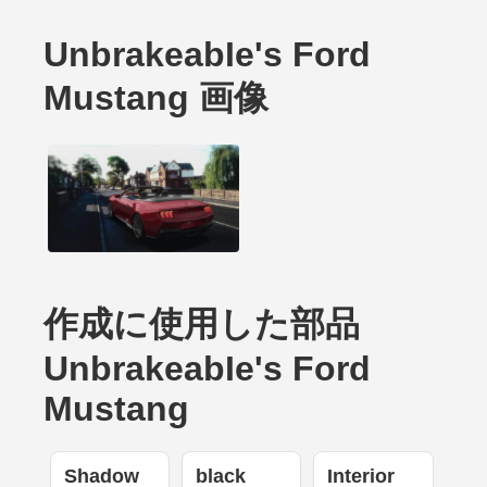
UnbrakeabIe's Ford
Mustang 画像
作成に使用した部品
UnbrakeabIe's Ford
Mustang
Shadow
black
Interior