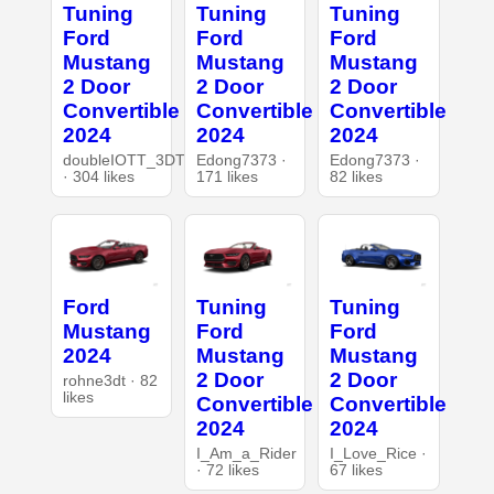
Tuning
Tuning
Tuning
Ford
Ford
Ford
Mustang
Mustang
Mustang
2 Door
2 Door
2 Door
Convertible
Convertible
Convertible
2024
2024
2024
doubleIOTT_3DT
Edong7373 ·
Edong7373 ·
· 304 likes
171 likes
82 likes
Ford
Tuning
Tuning
Mustang
Ford
Ford
2024
Mustang
Mustang
2 Door
2 Door
rohne3dt · 82
likes
Convertible
Convertible
2024
2024
I_Am_a_Rider
I_Love_Rice ·
· 72 likes
67 likes