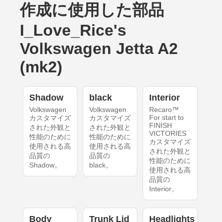
作成に使用した部品
I_Love_Rice's
Volkswagen Jetta A2
(mk2)
Shadow
black
Interior
Volkswagen
Volkswagen
Recaro™
For start to
カスタマイズ
カスタマイズ
FINISH
された外観と
された外観と
VICTORIES
性能のために
性能のために
カスタマイズ
使用される高
使用される高
された外観と
品質の
品質の
性能のために
Shadow。
black。
使用される高
品質の
Interior。
Body
Trunk Lid
Headlights