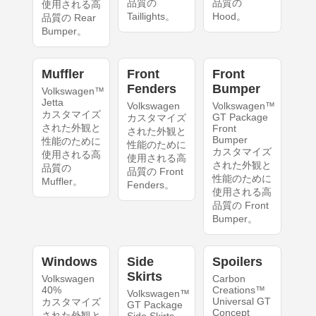
品質の
品質の
使用される高
Taillights。
Hood。
品質の Rear
Bumper。
Muffler
Front
Front
Fenders
Bumper
Volkswagen™
Jetta
Volkswagen
Volkswagen™
カスタマイズ
GT Package
カスタマイズ
された外観と
Front
された外観と
Bumper
性能のために
性能のために
カスタマイズ
使用される高
使用される高
された外観と
品質の
品質の Front
性能のために
Muffler。
Fenders。
使用される高
品質の Front
Bumper。
Windows
Side
Spoilers
Skirts
Volkswagen
Carbon
40%
Creations™
Volkswagen™
Universal GT
カスタマイズ
GT Package
Concept
された外観と