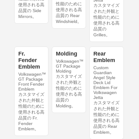
Jetta
性能のために
使用される高
カスタマイズ
使用される高
品質の Side
された外観と
品質の Rear
Mirrors。
性能のために
Windshield。
使用される高
品質の
Grilles。
Fr.
Molding
Rear
Fender
Emblem
Volkswagen™
Emblem
GT Package
Custom
Molding
Guardian
Volkswagen™
カスタマイズ
Angel Style
GT Package
された外観と
Deck Lid
Front Fender
Emblem For
性能のために
Emblem
Volkswagen
使用される高
カスタマイズ
Jetta
品質の
された外観と
カスタマイズ
Molding。
性能のために
された外観と
使用される高
性能のために
品質の Fr.
使用される高
Fender
品質の Rear
Emblem。
Emblem。