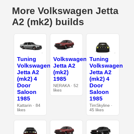
More Volkswagen Jetta
A2 (mk2) builds
Tuning
Volkswagen
Tuning
Volkswagen
Jetta A2
Volkswagen
Jetta A2
(mk2)
Jetta A2
(mk2) 4
1985
(mk2) 4
Door
Door
NERAKA · 52
likes
Saloon
Saloon
1985
1985
Kattarin · 84
TimSkyline ·
likes
45 likes