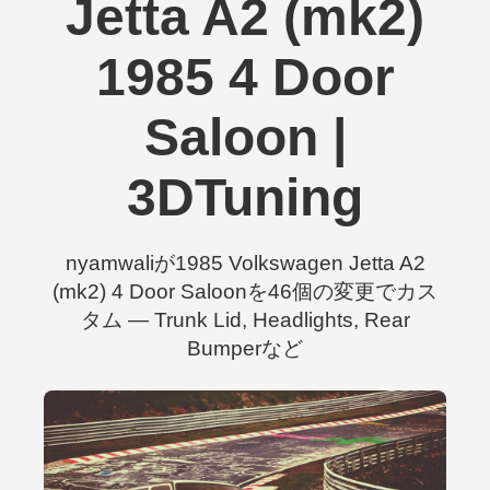
Jetta A2 (mk2)
1985 4 Door
Saloon |
3DTuning
nyamwaliが1985 Volkswagen Jetta A2
(mk2) 4 Door Saloonを46個の変更でカス
タム — Trunk Lid, Headlights, Rear
Bumperなど