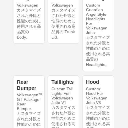
Volkswagen
Volkswagen
Custom
Guardian
カスタマイズ
カスタマイズ
Angel Style
された外観と
された外観と
Headlights
性能のために
性能のために
For
使用される高
使用される高
Volkswagen
品質の
品質の Trunk
Jetta
Body。
Lid。
カスタマイズ
された外観と
性能のために
使用される高
品質の
Headlights。
Rear
Taillights
Hood
Bumper
Custom Tail
Custom
Lights For
Hood For
Volkswagen™
Volkswagen
Volkswagen
GT Package
Jetta V1
Jetta V6
Rear
カスタマイズ
カスタマイズ
Bumper
された外観と
された外観と
カスタマイズ
性能のために
性能のために
された外観と
使用される高
使用される高
性能のために