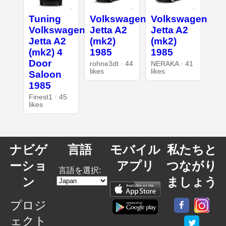
Tuning
Volkswagen
Volkswagen
Volkswagen
Jetta A2
Jetta A2
Jetta A2
(mk2)
(mk2)
(mk2) 4
1985
1985
Door
rohne3dt · 44
NERAKA · 41
likes
likes
Saloon
1985
Finest1 · 45
likes
ナビゲ
言語
モバイル
私たちと
ーショ
アプリ
つながり
言語を選択:
ン
ましょう
プロジ
ェクト