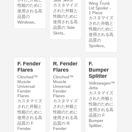
Side Skirts
Wing Trunk
カスタマイズ
性能のために
Lid Spoiler -
された外観と
使用される高
1 Piece
性能のために
品質の
カスタマイズ
使用される高
Windows。
された外観と
品質の Side
性能のために
Skirts。
使用される高
品質の
Spoilers。
F. Fender
R. Fender
F.
Flares
Flares
Bumper
Splitter
Clinched™
Clinched™
Muscle
Muscle
Volkswagen™
Universal
Universal
Jetta
Fender
Fender
カスタマイズ
Flares
Flares
された外観と
カスタマイズ
カスタマイズ
性能のために
された外観と
された外観と
使用される高
性能のために
性能のために
品質の F.
使用される高
使用される高
Bumper
品質の F.
品質の R.
Splitter。
Fender
Fender