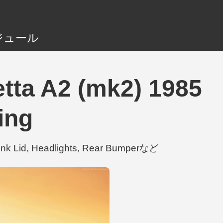
ジュール
a A2 (mk2) 1985
ing
 Lid, Headlights, Rear Bumperなど