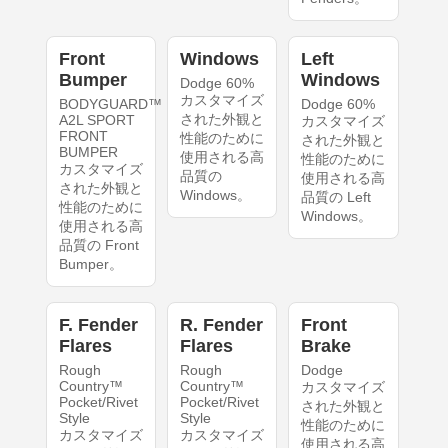
Front
Windows
Left
Bumper
Windows
Dodge 60%
カスタマイズ
BODYGUARD™
Dodge 60%
された外観と
A2L SPORT
カスタマイズ
FRONT
性能のために
された外観と
BUMPER
使用される高
性能のために
カスタマイズ
品質の
使用される高
された外観と
Windows。
品質の Left
性能のために
Windows。
使用される高
品質の Front
Bumper。
F. Fender
R. Fender
Front
Flares
Flares
Brake
Rough
Rough
Dodge
Country™
Country™
カスタマイズ
Pocket/Rivet
Pocket/Rivet
された外観と
Style
Style
性能のために
カスタマイズ
カスタマイズ
使用される高