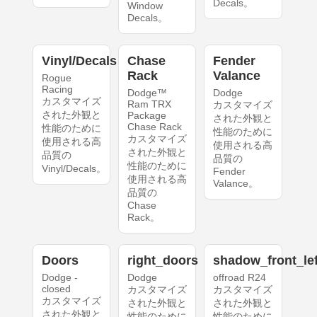
Decals。
Window
Decals。
Vinyl/Decals
Chase
Fender
Rack
Valance
Rogue
Racing
Dodge™
Dodge
カスタマイズ
Ram TRX
カスタマイズ
された外観と
Package
された外観と
Chase Rack
性能のために
性能のために
カスタマイズ
使用される高
使用される高
された外観と
品質の
品質の
性能のために
Vinyl/Decals。
Fender
使用される高
Valance。
品質の
Chase
Rack。
Doors
right_doors
shadow_front_lef
Dodge -
Dodge
offroad R24
closed
カスタマイズ
カスタマイズ
カスタマイズ
された外観と
された外観と
された外観と
性能のために
性能のために