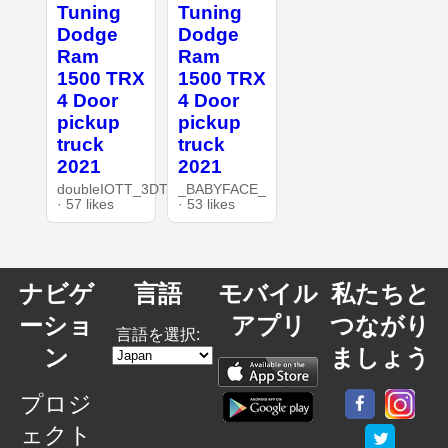
Tuning
Tuning
Dodge
Dodge
Ram
Ram
1500 TRX
1500 TRX
4 Door
4 Door
pickup
pickup
truck
truck
2021
2021
doubleIOTT_3DT
_BABYFACE_
· 57 likes
· 53 likes
ナビゲ
言語
モバイル
私たちと
ーショ
アプリ
つながり
言語を選択:
ン
ましょう
プロジ
ェクト