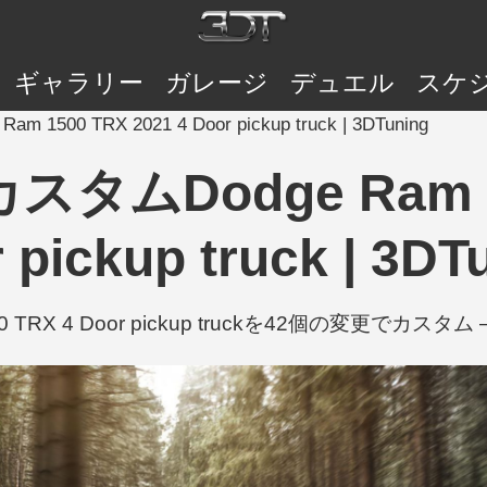
ギャラリー
ガレージ
デュエル
スケ
1500 TRX 2021 4 Door pickup truck | 3DTuning
スタムDodge Ram 15
 pickup truck | 3DT
0 TRX 4 Door pickup truckを42個の変更でカスタム — T