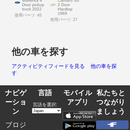
Maverick 4
Camaro SS
Door pickup
2 Door
truck 2022
Hardtop
1969
使用パーツ: 45
使用パーツ: 27
他の車を探す
アクティビティフィードを見る
他の車を探
す
ナビゲ
言語
モバイル
私たちと
ーショ
アプリ
つながり
言語を選択:
ン
ましょう
プロジ