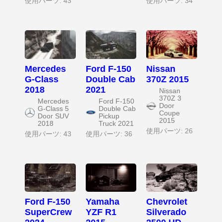
使用パーツ: 43
使用パーツ: 34
Mercedes
Ford F-150
Nissan
G-Class
Double Cab
370Z 2015
2018
2021
Nissan
370Z 3
Mercedes
Ford F-150
Door
G-Class 5
Double Cab
Coupe
Door SUV
Pickup
2015
2018
Truck 2021
使用パーツ: 26
使用パーツ: 43
使用パーツ: 36
Ford F-150
Yamaha
Chevrolet
SuperCrew
YZF R1
Silverado