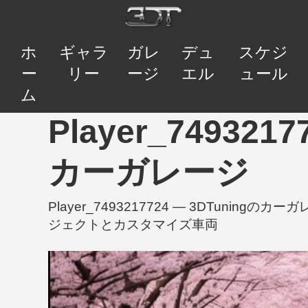
ホ
ギャラ
ガレ
デュ
スケジ
ー
リー
ージ
エル
ュール
ム
Player_74932177
カーガレージ
Player_7493217724 — 3DTunin
ジェクトとカスタマイズ車両