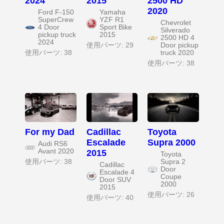
2024
2015
2500 HD
2020
Ford F-150
Yamaha
SuperCrew
YZF R1
Chevrolet
4 Door
Sport Bike
Silverado
pickup truck
2015
2500 HD 4
2024
使用パーツ: 29
Door pickup
使用パーツ: 38
truck 2020
使用パーツ: 38
For my Dad
Cadillac
Toyota
Escalade
Supra 2000
Audi RS6
Avant 2020
2015
Toyota
使用パーツ: 38
Supra 2
Cadillac
Door
Escalade 4
Coupe
Door SUV
2000
2015
使用パーツ: 26
使用パーツ: 40