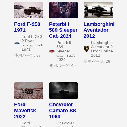
Ford F-250
Peterbilt
Lamborghini
1971
589 Sleeper
Aventador
Cab 2024
2012
Ford F-250
2 Door
Peterbilt
Lamborghini
pickup truck
589
Aventador 2
1971
Sleeper
Door Coupe
使用パーツ: 37
Cab Truck
2012
2024
使用パーツ: 28
使用パーツ: 48
Ford
Chevrolet
Maverick
Camaro SS
2022
1969
Ford
Chevrolet