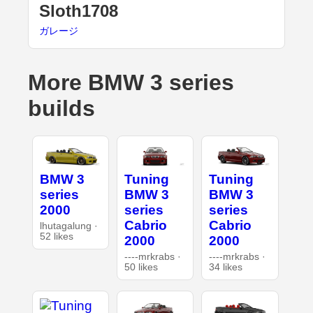
Sloth1708
ガレージ
More BMW 3 series
builds
BMW 3
Tuning
Tuning
series
BMW 3
BMW 3
2000
series
series
Cabrio
Cabrio
lhutagalung ·
52 likes
2000
2000
----mrkrabs ·
----mrkrabs ·
50 likes
34 likes