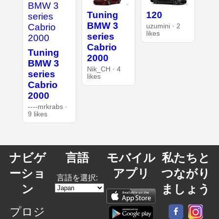
Tuning
120
BMW 3
uzumini · 2
likes
series
Cabrio
Tuning
2000
BMW 3
Nik_CH · 4
series
likes
Cabrio
2000
----mrkrabs ·
9 likes
ナビゲ
言語
モバイル
私たちと
ーショ
アプリ
つながり
言語を選択:
ン
ましょう
プロジ