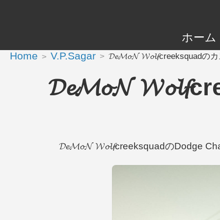
ホーム
Home
V.P.Sagar
𝓓𝓮𝓜𝓸𝓝 𝓦𝓸𝓵𝓯creeksqu
𝓓𝓮𝓜𝓸𝓝 𝓦
𝓓𝓮𝓜𝓸𝓝 𝓦𝓸𝓵𝓯creeksquadのD