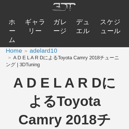
ホ
ギャラ
ガレ
デュ
スケジ
ー
リー
ージ
エル
ュール
ム
Home
adelard10
A D E L A R DによるToyota Camry 2018チューニ
ング | 3DTuning
A D E L A R Dに
よるToyota
Camry 2018チ