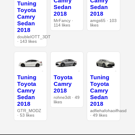
Camry
Camry
Tuning
Sedan
Sedan
Toyota
2018
2018
Camry
MrFancy ·
amgs65 · 103
Sedan
114 likes
likes
2018
doubleIOTT_3DT
· 143 likes
Tuning
Toyota
Tuning
Toyota
Camry
Toyota
Camry
2018
Camry
Sedan
Sedan
rohne3dt · 49
likes
2018
2018
GTR_MODZ
adfiehafohaoifhasd
· 53 likes
· 49 likes