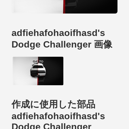
adfiehafohaoifhasd's
Dodge Challenger 画像
作成に使用した部品
adfiehafohaoifhasd's
Dodge Challenger