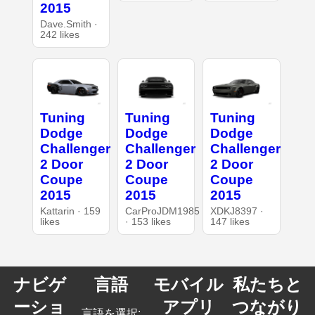
2015
Dave.Smith ·
242 likes
Tuning
Tuning
Tuning
Dodge
Dodge
Dodge
Challenger
Challenger
Challenger
2 Door
2 Door
2 Door
Coupe
Coupe
Coupe
2015
2015
2015
Kattarin · 159
CarProJDM1985
XDKJ8397 ·
likes
· 153 likes
147 likes
ナビゲ
言語
モバイル
私たちと
ーショ
アプリ
つながり
言語を選択: