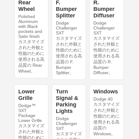
Rear
F.
R.
Wheel
Bumper
Bumper
Splitter
Diffuser
Polished
Aluminum
Dodge
Dodge
with Black
Challenger
Challenger
pockets and
SXT
SXT
Satin finish
カスタマイズ
カスタマイズ
カスタマイズ
された外観と
された外観と
された外観と
性能のために
性能のために
性能のために
使用される高
使用される高
使用される高
品質の F.
品質の R.
品質の Rear
Bumper
Bumper
Wheel。
Splitter。
Diffuser。
Lower
Turn
Windows
Grille
Signal &
Dodge 40
Parking
カスタマイズ
Dodge™
された外観と
SXT
Lights
Package
性能のために
Dodge
Lower Grille
使用される高
Challenger
カスタマイズ
品質の
SXT
された外観と
カスタマイズ
Windows。
性能のために