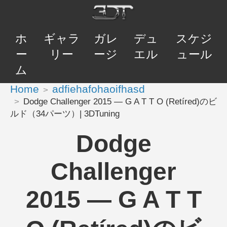
ホ
ギャラ
ガレ
デュ
スケジ
ー
リー
ージ
エル
ュール
ム
Home
adfiehafohaoifhasd
Dodge Challenger 2015 — G A T T O (Retíred)のビ
ルド（34パーツ）| 3DTuning
Dodge
Challenger
2015 — G A T T