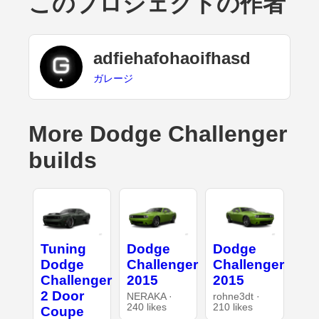
このプロジェクトの作者
adfiehafohaoifhasd
ガレージ
More Dodge Challenger
builds
Tuning
Dodge
Dodge
Dodge
Challenger
Challenger
Challenger
2015
2015
2 Door
NERAKA ·
rohne3dt ·
240 likes
210 likes
Coupe