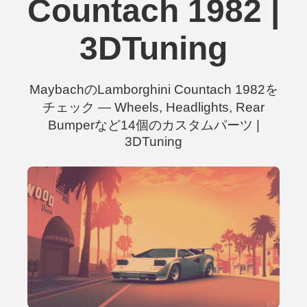
Countach 1982 |
3DTuning
MaybachのLamborghini Countach 1982を
チェック — Wheels, Headlights, Rear
Bumperなど14個のカスタムパーツ |
3DTuning