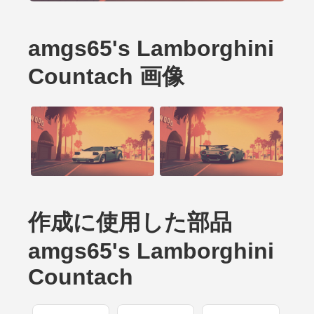
amgs65's Lamborghini
Countach 画像
作成に使用した部品
amgs65's Lamborghini
Countach