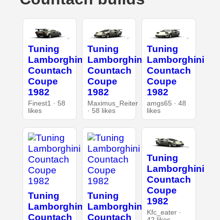
Tuning
Tuning
Tuning
Lamborghini
Lamborghini
Lamborghini
Countach
Countach
Countach
Coupe
Coupe
Coupe
1982
1982
1982
Finest1 · 58
Maximus_Reiter
amgs65 · 48
likes
· 58 likes
likes
Tuning
Lamborghini
Countach
Coupe
Tuning
Tuning
1982
Lamborghini
Lamborghini
Kfc_eater ·
Countach
Countach
42 likes