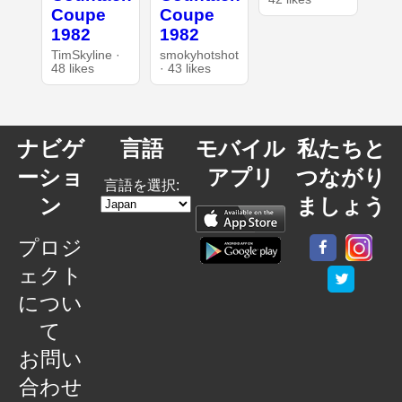
Coupe
Coupe
1982
1982
TimSkyline ·
smokyhotshot
48 likes
· 43 likes
ナビゲ
言語
モバイル
私たちと
ーショ
アプリ
つながり
言語を選択:
ン
ましょう
プロジ
ェクト
につい
て
お問い
合わせ