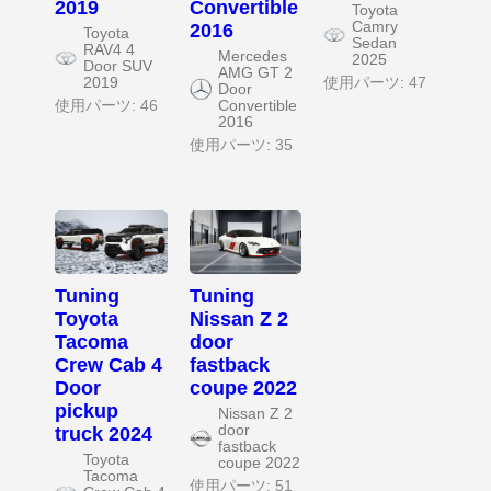
2019
Convertible
Toyota
Camry
2016
Toyota
Sedan
RAV4 4
Mercedes
2025
Door SUV
AMG GT 2
2019
使用パーツ: 47
Door
使用パーツ: 46
Convertible
2016
使用パーツ: 35
Tuning
Tuning
Toyota
Nissan Z 2
Tacoma
door
Crew Cab 4
fastback
Door
coupe 2022
pickup
Nissan Z 2
door
truck 2024
fastback
Toyota
coupe 2022
Tacoma
使用パーツ: 51