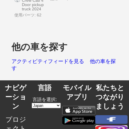
Crew Cab 4
Door pickup
truck 2024
使用パーツ: 62
他の車を探す
アクティビティフィードを見る
他の車を探
す
ナビゲ
言語
モバイル
私たちと
ーショ
アプリ
つながり
言語を選択:
ン
ましょう
プロジ
ェクト