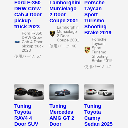
Ford F-350
Lamborghini
Porsche
DRW Crew
Murcielago
Taycan
Cab 4 Door
2 Door
Sport
pickup
Coupe 2001
Turismo
truck 2023
Shooting
Lamborghini
Murcielago
Brake 2019
Ford F-350
2 Door
DRW Crew
Porsche
Coupe 2001
Cab 4 Door
Taycan
pickup truck
使用パーツ: 46
Sport
2023
Turismo
使用パーツ: 57
Shooting
Brake 2019
使用パーツ: 47
Tuning
Tuning
Tuning
Toyota
Mercedes
Toyota
RAV4 4
AMG GT 2
Camry
Door SUV
Door
Sedan 2025