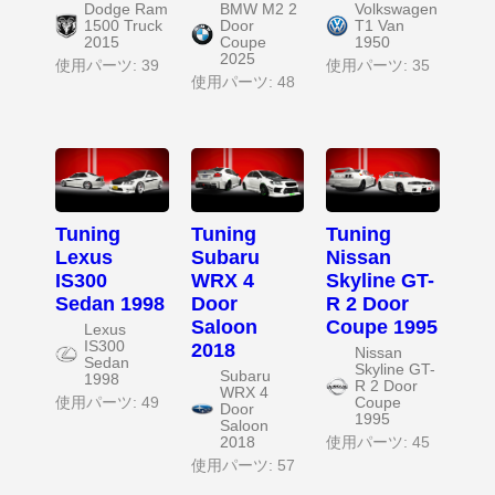
Dodge Ram
BMW M2 2
Volkswagen
1500 Truck
Door
T1 Van
2015
Coupe
1950
2025
使用パーツ: 39
使用パーツ: 35
使用パーツ: 48
Tuning
Tuning
Tuning
Lexus
Subaru
Nissan
IS300
WRX 4
Skyline GT-
Sedan 1998
Door
R 2 Door
Saloon
Coupe 1995
Lexus
IS300
2018
Nissan
Sedan
Skyline GT-
Subaru
1998
R 2 Door
WRX 4
使用パーツ: 49
Coupe
Door
1995
Saloon
2018
使用パーツ: 45
使用パーツ: 57