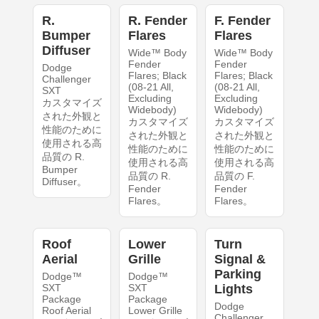
R.
R. Fender
F. Fender
Bumper
Flares
Flares
Diffuser
Wide™ Body
Wide™ Body
Fender
Fender
Dodge
Flares; Black
Flares; Black
Challenger
(08-21 All,
(08-21 All,
SXT
Excluding
Excluding
カスタマイズ
Widebody)
Widebody)
された外観と
カスタマイズ
カスタマイズ
性能のために
された外観と
された外観と
使用される高
性能のために
性能のために
品質の R.
使用される高
使用される高
Bumper
品質の R.
品質の F.
Diffuser。
Fender
Fender
Flares。
Flares。
Roof
Lower
Turn
Aerial
Grille
Signal &
Parking
Dodge™
Dodge™
SXT
SXT
Lights
Package
Package
Dodge
Roof Aerial
Lower Grille
Challenger