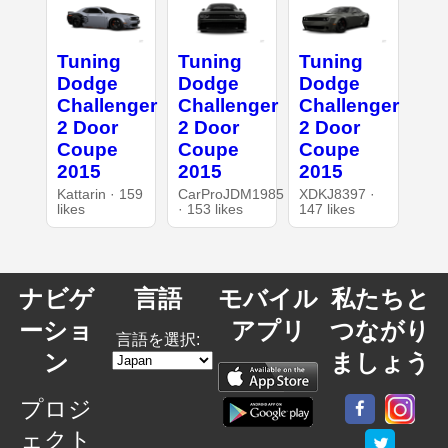
Tuning
Tuning
Tuning
Dodge
Dodge
Dodge
Challenger
Challenger
Challenger
2 Door
2 Door
2 Door
Coupe
Coupe
Coupe
2015
2015
2015
Kattarin · 159
CarProJDM1985
XDKJ8397 ·
likes
· 153 likes
147 likes
ナビゲ
言語
モバイル
私たちと
ーショ
アプリ
つながり
言語を選択:
ン
ましょう
プロジ
ェクト