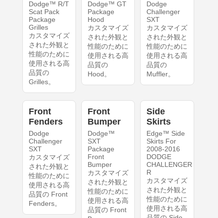
Dodge™ R/T
Dodge™ GT
Dodge
Scat Pack
Package
Challenger
Package
Hood
SXT
Grilles
カスタマイズ
カスタマイズ
カスタマイズ
された外観と
された外観と
された外観と
性能のために
性能のために
性能のために
使用される高
使用される高
使用される高
品質の
品質の
品質の
Hood。
Muffler。
Grilles。
Front
Front
Side
Fenders
Bumper
Skirts
Dodge
Dodge™
Edge™ Side
Challenger
SXT
Skirts For
SXT
Package
2008-2016
Front
DODGE
カスタマイズ
Bumper
CHALLENGER
された外観と
R
カスタマイズ
性能のために
カスタマイズ
された外観と
使用される高
された外観と
性能のために
品質の Front
性能のために
使用される高
Fenders。
使用される高
品質の Front
品質の Side