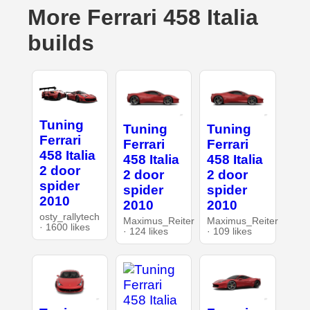
More Ferrari 458 Italia
builds
Tuning
Tuning
Tuning
Ferrari
Ferrari
Ferrari
458 Italia
458 Italia
458 Italia
2 door
2 door
2 door
spider
spider
spider
2010
2010
2010
osty_rallytech
Maximus_Reiter
Maximus_Reiter
· 1600 likes
· 124 likes
· 109 likes